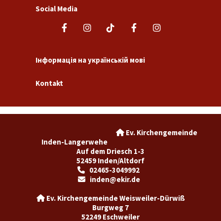
Social Media
Інформація на українській мові
Kontakt
Ev. Kirchengemeinde

Inden-Langerwehe
Auf dem Driesch 1-3
52459 Inden/Altdorf
02465-3049992

inden@ekir.de

Ev. Kirchengemeinde Weisweiler-Dürwiß

Burgweg 7
52249 Eschweiler