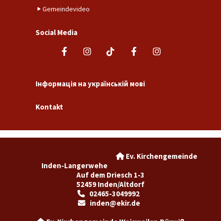
Gemeindevideo
Social Media
Інформація на українській мові
Kontakt
Ev. Kirchengemeinde

Inden-Langerwehe
Auf dem Driesch 1-3
52459 Inden/Altdorf
02465-3049992

inden@ekir.de
