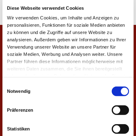
Diese Webseite verwendet Cookies
Wir verwenden Cookies, um Inhalte und Anzeigen zu
personalisieren, Funktionen für soziale Medien anbieten
zu können und die Zugriffe auf unsere Website zu
Startseite
analysieren. Außerdem geben wir Informationen zu Ihrer
Verwendung unserer Website an unsere Partner für
Veranstaltungen
soziale Medien, Werbung und Analysen weiter. Unsere
Partner führen diese Informationen möglicherweise mit
Unsere Gottesdienste
weiteren Daten zusammen, die Sie ihnen bereitgestellt
Gemeindekreise und Gruppen
haben oder die sie im Rahmen Ihrer Nutzung der Dienste
gesammelt haben.
Aktuelles
E
Notwendig
i
Aktuelle Nachrichten aus der Gemeinde
n
Fundraising
w
Kalender
Präferenzen
Unser Gemeindebrief
i
l
Amtshandlungen
l
Statistiken