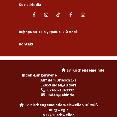
Social Media
Інформація на українській мові
Kontakt
Ev. Kirchengemeinde

Inden-Langerwehe
Auf dem Driesch 1-3
52459 Inden/Altdorf
02465-3049992

inden@ekir.de

Ev. Kirchengemeinde Weisweiler-Dürwiß

Burgweg 7
52249 Eschweiler