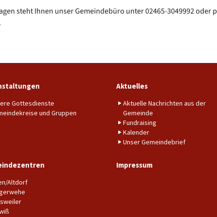
agen steht Ihnen unser Gemeindebüro unter 02465-3049992 oder pe
.
nstaltungen
Aktuelles
ere Gottesdienste
Aktuelle Nachrichten aus der
eindekreise und Gruppen
Gemeinde
Fundraising
Kalender
Unser Gemeindebrief
indezentren
Impressum
en/Altdorf
gerwehe
sweiler
wiß