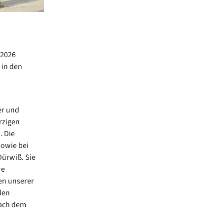
.2026
 in den
er und
rzigen
. Die
sowie bei
Dürwiß. Sie
re
en unserer
den
nach dem