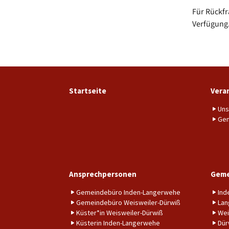
Für Rückfr
Verfügung
Startseite
Vera
Uns
Gem
Ansprechpersonen
Geme
Gemeindebüro Inden-Langerwehe
Ind
Gemeindebüro Weisweiler-Dürwiß
Lan
Küster*in Weisweiler-Dürwiß
Wei
Küsterin Inden-Langerwehe
Dür