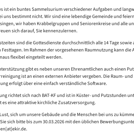
s ist ein buntes Sammelsurium verschiedener Aufgaben und langwe
ei uns bestimmt nicht. Wir sind eine lebendige Gemeinde und feiern
singen, wir haben Krabbelgruppen und Seniorenkreise und alle un
euen sich darauf, Sie kennenzulernen.
stzeiten sind die Gottesdienste durchschnittlich alle 14 Tage sowie
n Festtagen. Im Rahmen der vorgesehenen Raumnutzung kann die A
naus flexibel eingeteilt werden.
nterstützung gibt es neben unseren Ehrenamtlichen auch einen Put
rreinigung ist an einen externen Anbieter vergeben. Die Raum- und
ung erfolgt über eine einfach verständliche Software.
ung richtet sich nach BAT-KF und ist in Küster- und Putzstunden unte
 es eine attraktive kirchliche Zusatzversorgung.
 Lust, sich um unsere Gebäude und die Menschen bei uns zu kümm
ie sich bitte bis zum 30.03.2026 mit den üblichen Bewerbungsunt
den[at]ekir.de.