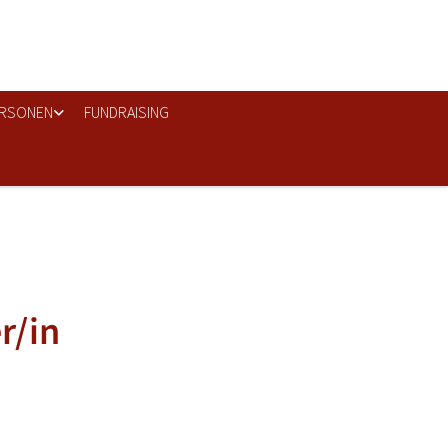
RSONEN
FUNDRAISING
r/in