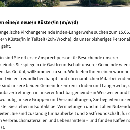
en eine/n neue/n Küster/in (m/w/d)
Evangelische Kirchengemeinde Inden-Langerwehe suchen zum 15.06
e/n Küster/in in Teilzeit (20h/Woche), da unser bisheriges Personal
 geht.
/in sind Sie oft erste Ansprechperson für Besuchende unserer
einde. Sie spiegeln die Gastfreundschaft unserer Gemeinde wied
n das Gefühl, willkommen zu sein. Wir bieten Ihnen einen warmhe
 mit vielen freundlichen haupt- und ehrenamtlichen Mitarbeitenden
e sind unsere beiden Gemeindezentren in Inden und Langerwehe, 
aubsvertretungen in unserer Nachbargemeinde in Weisweiler und 
 wo nötig unsere Gruppen und Veranstaltungen, Sie begleiten unse
ste, Sie stehen in Kontakt bei Vermietungen und mit allen Nutzend
iten. Sie sind zuständig für Sauberkeit und Gastfreundschaft, für 
n Verbrauchsmaterialien und Lebensmitteln – und für den Kaffee 
st.