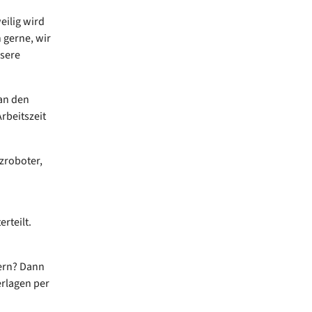
ilig wird
 gerne, wir
sere
 an den
rbeitszeit
zroboter,
rteilt.
ern? Dann
erlagen per