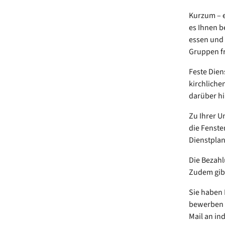
Kurzum – e
es Ihnen b
essen und 
Gruppen fr
Feste Dien
kirchliche
darüber hi
Zu Ihrer U
die Fenste
Dienstplan
Die Bezahl
Zudem gibt
Sie haben
bewerben S
Mail an in