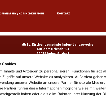
рмація на українській мові
Kontakt
Ev. Kirchengemeinde Inden-La

Auf dem Driesch 1-3
52459 Inden/Altdorf
02465-3049992

inden@ekir.de

t Cookies
 Inhalte und Anzeigen zu personalisieren, Funktionen für sozia
Ev. Kirchengemeinde Weisweiler-Dürwiß

Burgweg 7
e Zugriffe auf unsere Website zu analysieren. Außerdem geben w
52249 Eschweiler
rwendung unserer Website an unsere Partner für soziale Medien
weisweiler@ekir.de

re Partner führen diese Informationen möglicherweise mit weite
02403 / 65265

ereitgestellt haben oder die sie im Rahmen Ihrer Nutzung der D
Kontaktinformationen
Impressum
Datenschutzerklärung
ChurchDesk-Login