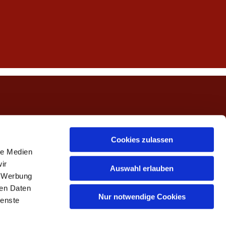
ngerwehe
Cookies zulassen
le Medien
ir
Auswahl erlauben
, Werbung
ren Daten
Nur notwendige Cookies
ienste