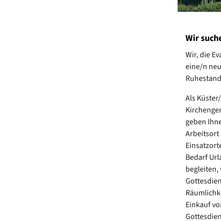
Wir such
Wir, die 
eine/n neu
Ruhestand
Als Küster
Kirchengem
geben Ihne
Arbeitsort
Einsatzort
Bedarf Url
begleiten,
Gottesdien
Räumlichke
Einkauf vo
Gottesdien