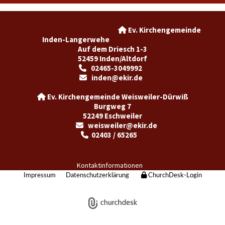
Ev. Kirchengemeinde

Inden-Langerwehe
Auf dem Driesch 1-3
52459 Inden/Altdorf
02465-3049992

inden@ekir.de

Ev. Kirchengemeinde Weisweiler-Dürwiß

Burgweg 7
52249 Eschweiler
weisweiler@ekir.de

02403 / 65265

Kontaktinformationen
Impressum
Datenschutzerklärung
ChurchDesk-Login