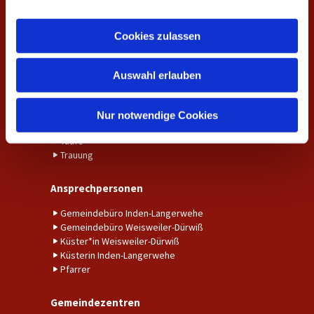
a
Aktuelles
u
Cookies zulassen
Aktuelle Nachrichten aus der Gemeinde
s
Fundraising
w
Kalender
Auswahl erlauben
a
Unser Gemeindebrief
h
l
Nur notwendige Cookies
Amtshandlungen
Taufe
Trauung
Ansprechpersonen
Gemeindebüro Inden-Langerwehe
Gemeindebüro Weisweiler-Dürwiß
Küster*in Weisweiler-Dürwiß
Küsterin Inden-Langerwehe
Pfarrer
Gemeindezentren