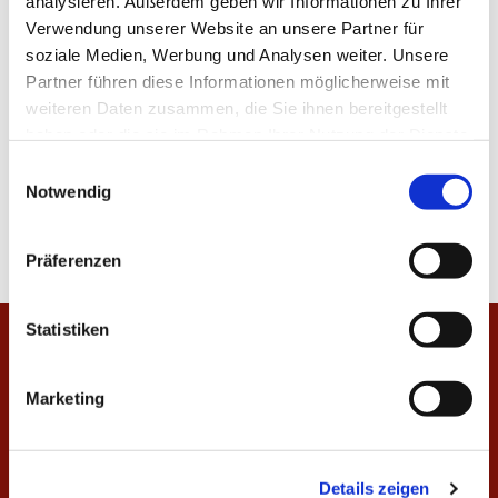
analysieren. Außerdem geben wir Informationen zu Ihrer
Verwendung unserer Website an unsere Partner für
soziale Medien, Werbung und Analysen weiter. Unsere
Partner führen diese Informationen möglicherweise mit
weiteren Daten zusammen, die Sie ihnen bereitgestellt
haben oder die sie im Rahmen Ihrer Nutzung der Dienste
gesammelt haben.
E
Notwendig
i
n
w
Präferenzen
i
l
l
Statistiken
Startseite
i
g
Marketing
Veranstaltungen
u
n
Unsere Gottesdienste
g
Gemeindekreise und Gruppen
Details zeigen
s