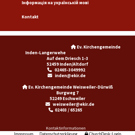
Інформація на українській мові
Kontakt
Ev. Kirchengemeinde

Inden-Langerwehe
Auf dem Driesch 1-3
52459 Inden/Altdorf
02465-3049992

inden@ekir.de

Ev. Kirchengemeinde Weisweiler-Dürwiß

Burgweg 7
52249 Eschweiler
weisweiler@ekir.de

02403 / 65265

Kontaktinformationen
Impressum
Datenschutzerklärung
ChurchDesk-Login