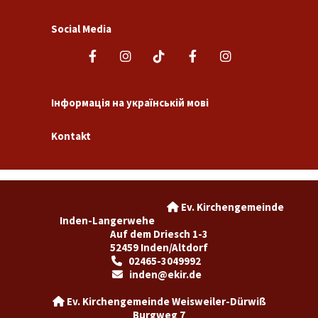
Social Media
Інформація на українській мові
Kontakt
Ev. Kirchengemeinde

Inden-Langerwehe
Auf dem Driesch 1-3
52459 Inden/Altdorf
02465-3049992

inden@ekir.de

Ev. Kirchengemeinde Weisweiler-Dürwiß

Burgweg 7