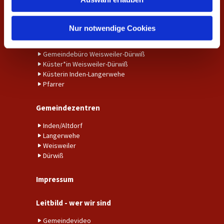
a
Trauung
h
Ansprechpersonen
l
Nur notwendige Cookies
Gemeindebüro Inden-Langerwehe
Gemeindebüro Weisweiler-Dürwiß
Küster*in Weisweiler-Dürwiß
Küsterin Inden-Langerwehe
Pfarrer
Gemeindezentren
Inden/Altdorf
Langerwehe
Weisweiler
Dürwiß
Impressum
Leitbild - wer wir sind
Gemeindevideo