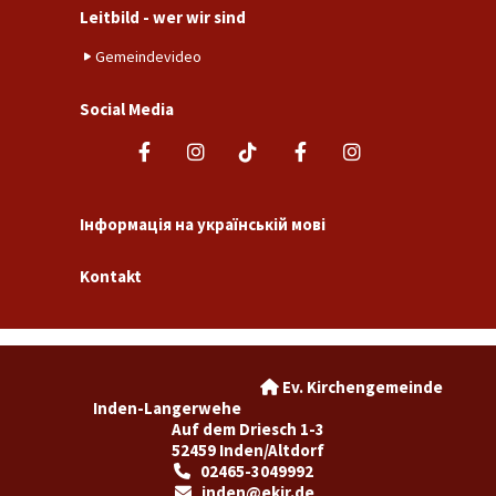
Leitbild - wer wir sind
Gemeindevideo
Social Media
Інформація на українській мові
Kontakt
Ev. Kirchengemeinde

Inden-Langerwehe
Auf dem Driesch 1-3
52459 Inden/Altdorf
02465-3049992

inden@ekir.de
