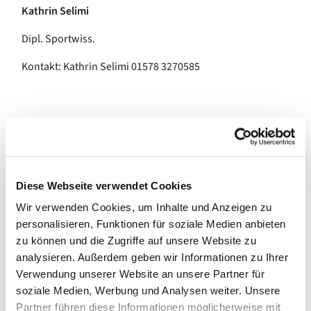
Kathrin Selimi
Dipl. Sportwiss.
Kontakt: Kathrin Selimi 01578 3270585
Die beste Sitzposition ist die Nächste.
- Prof. Dr. Ingo Froböse-
Wichtige Hinweise
Diese Webseite verwendet Cookies
Bitte melden Sie sich vor Kursbeginn mit unserem
Wir verwenden Cookies, um Inhalte und Anzeigen zu
Anmeldeformular an. Die Anmeldung gilt als verbindlich.
personalisieren, Funktionen für soziale Medien anbieten
zu können und die Zugriffe auf unsere Website zu
Die Kursgebühr wird vor Beginn, jedoch spätestens am
analysieren. Außerdem geben wir Informationen zu Ihrer
ersten Termin vollständig in Bar bezahlt.
Verwendung unserer Website an unsere Partner für
soziale Medien, Werbung und Analysen weiter. Unsere
Erkranken Sie im Laufe des Kurses oder sind
Partner führen diese Informationen möglicherweise mit