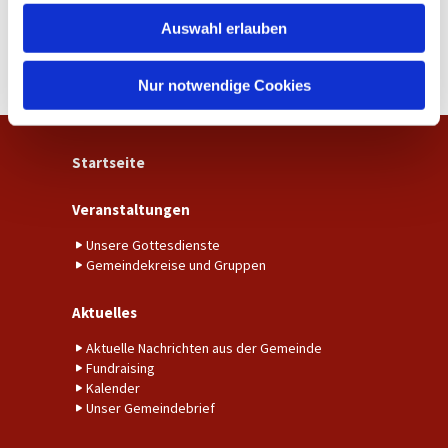
w
Auswahl erlauben
a
h
l
Nur notwendige Cookies
Startseite
Veranstaltungen
Unsere Gottesdienste
Gemeindekreise und Gruppen
Aktuelles
Aktuelle Nachrichten aus der Gemeinde
Fundraising
Kalender
Unser Gemeindebrief