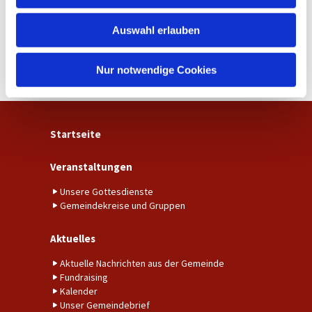
w
Auswahl erlauben
a
h
l
Nur notwendige Cookies
Startseite
Veranstaltungen
Unsere Gottesdienste
Gemeindekreise und Gruppen
Aktuelles
Aktuelle Nachrichten aus der Gemeinde
Fundraising
Kalender
Unser Gemeindebrief