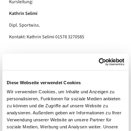
Kursleitung:
Kathrin Selimi
Dipl. Sportwiss.
Kontakt: Kathrin Selimi 01578 3270585
Die beste Sitzposition ist die Nächste.
- Prof. Dr. Ingo Froböse-
Diese Webseite verwendet Cookies
Wichtige Hinweise
Wir verwenden Cookies, um Inhalte und Anzeigen zu
Bitte melden Sie sich vor Kursbeginn mit unserem
personalisieren, Funktionen für soziale Medien anbieten
Anmeldeformular an. Die Anmeldung gilt als verbindlich.
zu können und die Zugriffe auf unsere Website zu
analysieren. Außerdem geben wir Informationen zu Ihrer
Die Kursgebühr wird vor Beginn, jedoch spätestens am
Verwendung unserer Website an unsere Partner für
ersten Termin vollständig in Bar bezahlt.
soziale Medien, Werbung und Analysen weiter. Unsere