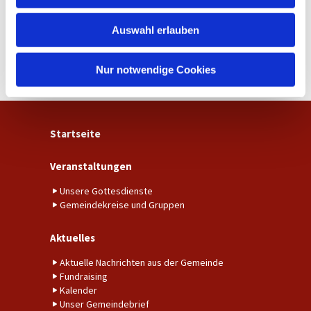
w
Auswahl erlauben
a
h
l
Nur notwendige Cookies
Startseite
Veranstaltungen
Unsere Gottesdienste
Gemeindekreise und Gruppen
Aktuelles
Aktuelle Nachrichten aus der Gemeinde
Fundraising
Kalender
Unser Gemeindebrief