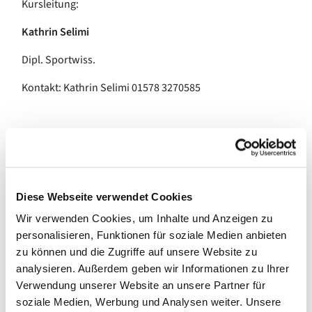
Kursleitung:
Kathrin Selimi
Dipl. Sportwiss.
Kontakt: Kathrin Selimi 01578 3270585
Die beste Sitzposition ist die Nächste.
- Prof. Dr. Ingo Froböse-
Diese Webseite verwendet Cookies
Wichtige Hinweise
Wir verwenden Cookies, um Inhalte und Anzeigen zu
Bitte melden Sie sich vor Kursbeginn mit unserem
personalisieren, Funktionen für soziale Medien anbieten
Anmeldeformular an. Die Anmeldung gilt als verbindlich.
zu können und die Zugriffe auf unsere Website zu
analysieren. Außerdem geben wir Informationen zu Ihrer
Die Kursgebühr wird vor Beginn, jedoch spätestens am
Verwendung unserer Website an unsere Partner für
ersten Termin vollständig in Bar bezahlt.
soziale Medien, Werbung und Analysen weiter. Unsere