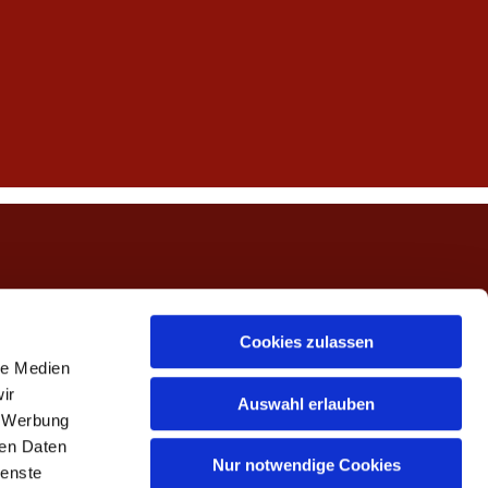
ngerwehe
Cookies zulassen
le Medien
ir
Auswahl erlauben
, Werbung
ren Daten
Nur notwendige Cookies
ienste