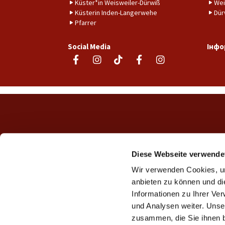
Küster*in Weisweiler-Dürwiß
Wei
Küsterin Inden-Langerwehe
Dür
Pfarrer
Social Media
Інфо
Diese Webseite verwende
Wir verwenden Cookies, um
anbieten zu können und di
Informationen zu Ihrer Ve
und Analysen weiter. Unse
zusammen, die Sie ihnen b