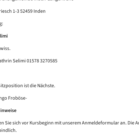
iesch 1-3 52459 Inden
g:
limi
twiss.
athrin Selimi 01578 3270585
itzposition ist die Nächste.
 Ingo Froböse-
Hinweise
en Sie sich vor Kursbeginn mit unserem Anmeldeformular an. Die
bindlich.