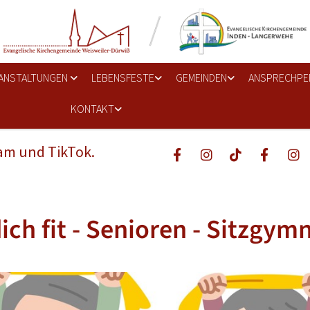
ANSTALTUNGEN
LEBENSFESTE
GEMEINDEN
ANSPRECHPE
KONTAKT
ram und TikTok.
dich fit - Senioren - Sitzgym