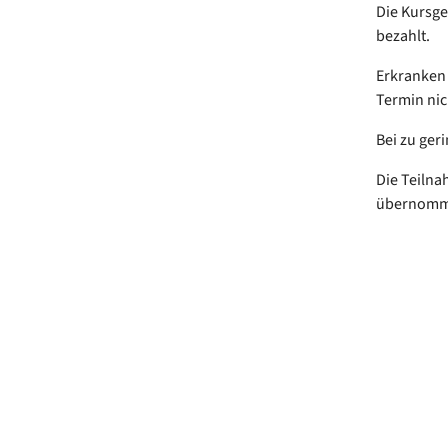
Die Kursge
bezahlt.
Erkranken 
Termin nic
Bei zu ger
Die Teilna
übernom