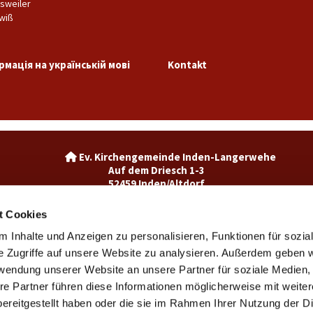
sweiler
wiß
рмація на українській мові
Kontakt
Ev. Kirchengemeinde Inden-La

Auf dem Driesch 1-3
52459 Inden/Altdorf
02465-3049992

inden@ekir.de

t Cookies
 Inhalte und Anzeigen zu personalisieren, Funktionen für sozia
Ev. Kirchengemeinde Weisweiler-Dürwiß

Burgweg 7
e Zugriffe auf unsere Website zu analysieren. Außerdem geben w
52249 Eschweiler
rwendung unserer Website an unsere Partner für soziale Medien
weisweiler@ekir.de

re Partner führen diese Informationen möglicherweise mit weite
02403 / 65265

ereitgestellt haben oder die sie im Rahmen Ihrer Nutzung der D