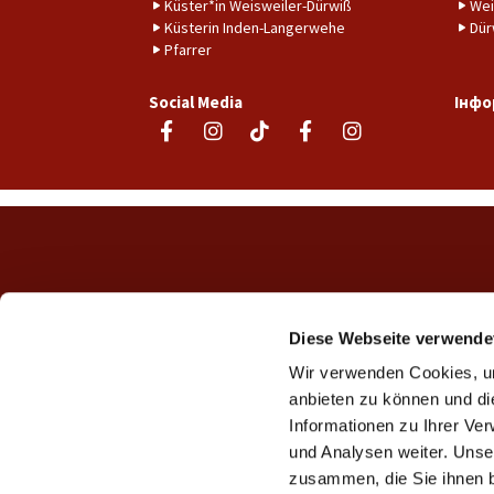
Küster*in Weisweiler-Dürwiß
Wei
Küsterin Inden-Langerwehe
Dür
Pfarrer
Social Media
Інфо
Diese Webseite verwende
Wir verwenden Cookies, um
anbieten zu können und di
Informationen zu Ihrer Ve
und Analysen weiter. Unse
zusammen, die Sie ihnen b