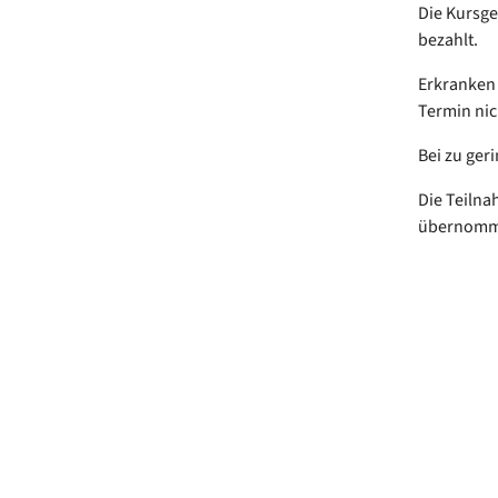
Die Kursge
bezahlt.
Erkranken 
Termin nic
Bei zu ger
Die Teilna
übernom