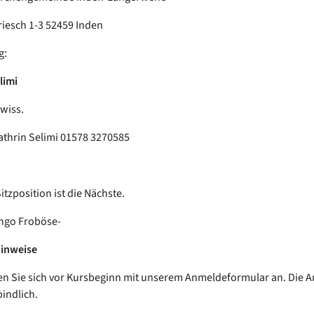
iesch 1-3 52459 Inden
g:
limi
twiss.
athrin Selimi 01578 3270585
itzposition ist die Nächste.
 Ingo Froböse-
Hinweise
en Sie sich vor Kursbeginn mit unserem Anmeldeformular an. Die
bindlich.