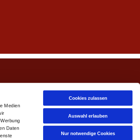
ngerwehe
Cookies zulassen
le Medien
ir
Auswahl erlauben
, Werbung
ren Daten
Nur notwendige Cookies
ienste