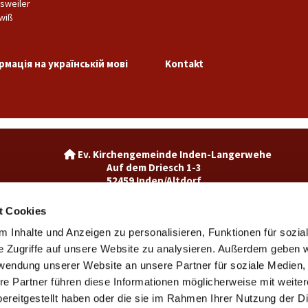
sweiler
wiß
рмація на українській мові
Kontakt
Ev. Kirchengemeinde Inden-La

Auf dem Driesch 1-3
52459 Inden/Altdorf
02465-3049992

inden@ekir.de

t Cookies
 Inhalte und Anzeigen zu personalisieren, Funktionen für sozia
Ev. Kirchengemeinde Weisweiler-Dürwiß

Burgweg 7
e Zugriffe auf unsere Website zu analysieren. Außerdem geben w
52249 Eschweiler
rwendung unserer Website an unsere Partner für soziale Medien
weisweiler@ekir.de

re Partner führen diese Informationen möglicherweise mit weite
02403 / 65265

ereitgestellt haben oder die sie im Rahmen Ihrer Nutzung der D