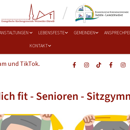
ANSTALTUNGEN
LEBENSFESTE
GEMEINDEN
ANSPRECHPE
KONTAKT
ram und TikTok.
dich fit - Senioren - Sitzgym