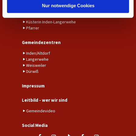
Gemeindebüro Inden-Langerwehe
l
Nur notwendige Cookies
Gemeindebüro Weisweiler-Dürwiß
Küster*in Weisweiler-Dürwiß
Küsterin Inden-Langerwehe
Pfarrer
Gemeindezentren
Inden/Altdorf
Langerwehe
Weisweiler
Dürwiß
Impressum
Leitbild - wer wir sind
Gemeindevideo
Social Media