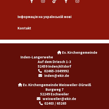
Інформація на українській мові
Kontakt
Ev. Kirchengemeinde

Inden-Langerwehe
Auf dem Driesch 1-3
52459 Inden/Altdorf
02465-3049992

inden@ekir.de

Ev. Kirchengemeinde Weisweiler-Dürwiß

Burgweg 7
52249 Eschweiler
weisweiler@ekir.de

02403 / 65265
