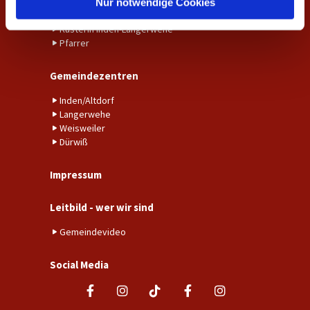
Gemeindebüro Weisweiler-Dürwiß
Nur notwendige Cookies
Küster*in Weisweiler-Dürwiß
Küsterin Inden-Langerwehe
Pfarrer
Gemeindezentren
Inden/Altdorf
Langerwehe
Weisweiler
Dürwiß
Impressum
Leitbild - wer wir sind
Gemeindevideo
Social Media