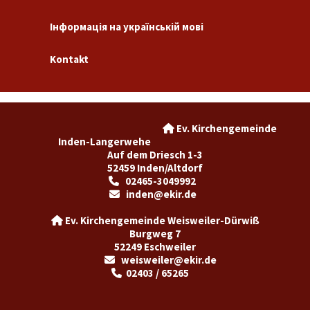
Інформація на українській мові
Kontakt
Ev. Kirchengemeinde

Inden-Langerwehe
Auf dem Driesch 1-3
52459 Inden/Altdorf
02465-3049992

inden@ekir.de

Ev. Kirchengemeinde Weisweiler-Dürwiß

Burgweg 7
52249 Eschweiler
weisweiler@ekir.de

02403 / 65265
