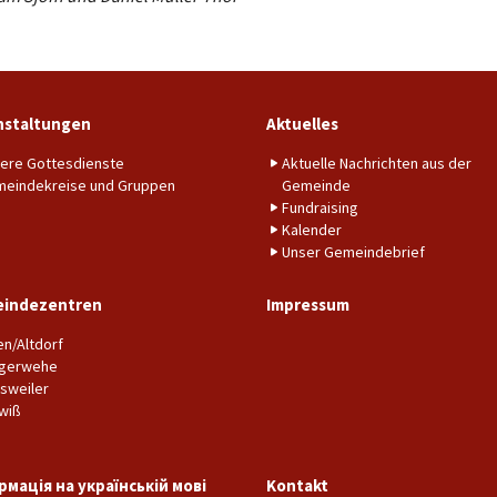
nstaltungen
Aktuelles
ere Gottesdienste
Aktuelle Nachrichten aus der
eindekreise und Gruppen
Gemeinde
Fundraising
Kalender
Unser Gemeindebrief
indezentren
Impressum
en/Altdorf
gerwehe
sweiler
wiß
рмація на українській мові
Kontakt