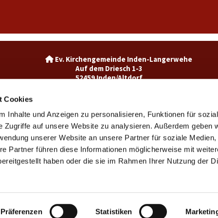
Ev. Kirchengemeinde Inden-La

Auf dem Driesch 1-3
52459 Inden/Altdorf
02465-3049992

inden@ekir.de

t Cookies
 Inhalte und Anzeigen zu personalisieren, Funktionen für sozia
Ev. Kirchengemeinde Weisweiler-Dürwiß

Burgweg 7
e Zugriffe auf unsere Website zu analysieren. Außerdem geben w
52249 Eschweiler
rwendung unserer Website an unsere Partner für soziale Medien
weisweiler@ekir.de

re Partner führen diese Informationen möglicherweise mit weite
02403 / 65265

ereitgestellt haben oder die sie im Rahmen Ihrer Nutzung der D
Kontaktinformationen
Impressum
Datenschutzerklärung
ChurchDesk-Login
Präferenzen
Statistiken
Marketin