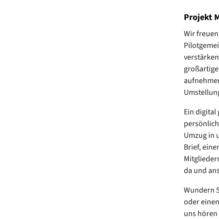
Projekt 
Wir freuen
Pilotgemei
verstärken
großartige
aufnehmen
Umstellun
Ein digital
persönlich
Umzug in 
Brief, ein
Mitglieder
da und an
Wundern Si
oder einen
uns hören 