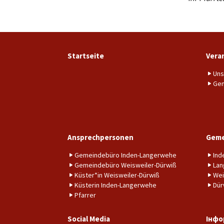
Startseite
Vera
Uns
Gem
Ansprechpersonen
Geme
Gemeindebüro Inden-Langerwehe
Ind
Gemeindebüro Weisweiler-Dürwiß
Lan
Küster*in Weisweiler-Dürwiß
Wei
Küsterin Inden-Langerwehe
Dür
Pfarrer
Social Media
Інфо