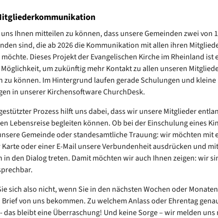
Mitgliederkommunikation
 uns Ihnen mitteilen zu können, dass unsere Gemeinden zwei von 
nden sind, die ab 2026 die Kommunikation mit allen ihren Mitglied
 möchte. Dieses Projekt der Evangelischen Kirche im Rheinland ist 
 Möglichkeit, um zukünftig mehr Kontakt zu allen unseren Mitglied
 zu können. Im Hintergrund laufen gerade Schulungen und kleine
gen in unserer Kirchensoftware ChurchDesk.
 gestützter Prozess hilft uns dabei, dass wir unsere Mitglieder entla
en Lebensreise begleiten können. Ob bei der Einschulung eines Ki
unsere Gemeinde oder standesamtliche Trauung: wir möchten mit 
er Karte oder einer E-Mail unsere Verbundenheit ausdrücken und mi
n in den Dialog treten. Damit möchten wir auch Ihnen zeigen: wir sin
sprechbar.
e sich also nicht, wenn Sie in den nächsten Wochen oder Monaten
 Brief von uns bekommen. Zu welchem Anlass oder Ehrentag genau
- das bleibt eine Überraschung! Und keine Sorge – wir melden uns 