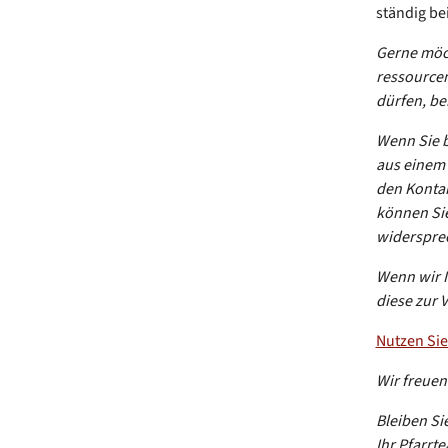
ständig be
Gerne möch
ressourcen
dürfen, be
Wenn Sie b
aus einem 
den Kontak
können Sie
widerspre
Wenn wir I
diese zur 
Nutzen Sie
Wir freuen
Bleiben Si
Ihr Pfarrt