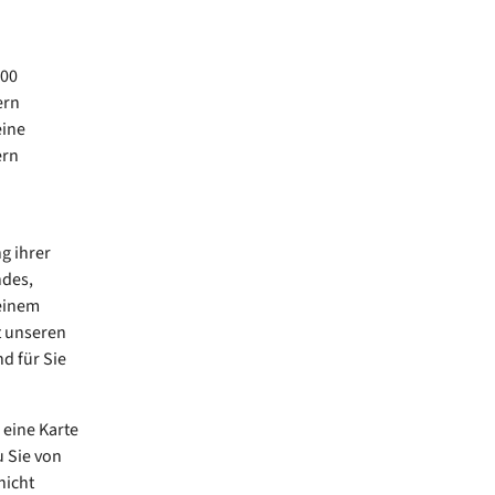
100
ern
eine
ern
ng ihrer
ndes,
einem
t unseren
d für Sie
 eine Karte
 Sie von
nicht