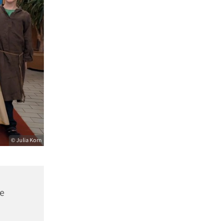
© Julia Korn
ne