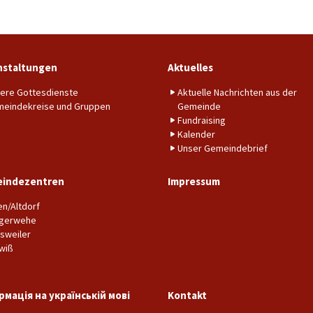
nstaltungen
Aktuelles
ere Gottesdienste
Aktuelle Nachrichten aus der
eindekreise und Gruppen
Gemeinde
Fundraising
Kalender
Unser Gemeindebrief
indezentren
Impressum
en/Altdorf
gerwehe
sweiler
wiß
рмація на українській мові
Kontakt