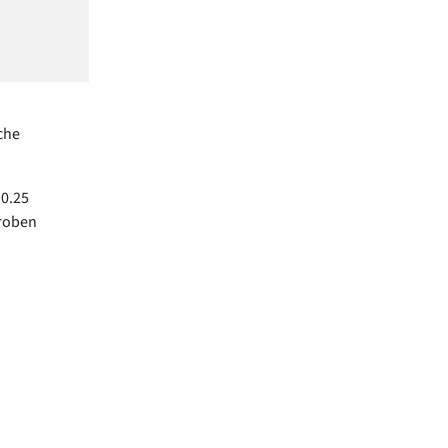
che
10.25
proben