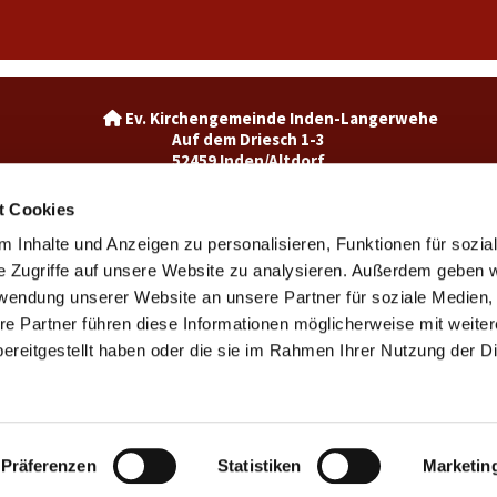
Ev. Kirchengemeinde Inden-La

Auf dem Driesch 1-3
52459 Inden/Altdorf
02465-3049992

inden@ekir.de

t Cookies
 Inhalte und Anzeigen zu personalisieren, Funktionen für sozia
Ev. Kirchengemeinde Weisweiler-Dürwiß

Burgweg 7
e Zugriffe auf unsere Website zu analysieren. Außerdem geben w
52249 Eschweiler
rwendung unserer Website an unsere Partner für soziale Medien
weisweiler@ekir.de

re Partner führen diese Informationen möglicherweise mit weite
02403 / 65265

ereitgestellt haben oder die sie im Rahmen Ihrer Nutzung der D
Kontaktinformationen
Impressum
Datenschutzerklärung
ChurchDesk-Login
Präferenzen
Statistiken
Marketin