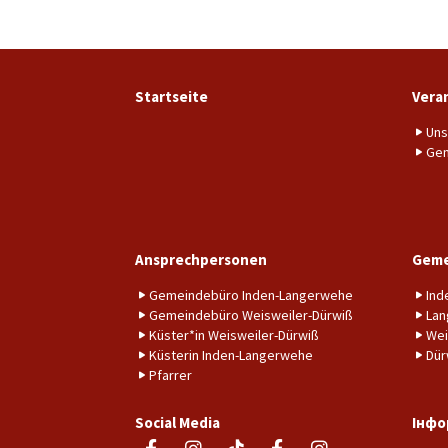
Startseite
Vera
Uns
Gem
Ansprechpersonen
Geme
Gemeindebüro Inden-Langerwehe
Ind
Gemeindebüro Weisweiler-Dürwiß
Lan
Küster*in Weisweiler-Dürwiß
Wei
Küsterin Inden-Langerwehe
Dür
Pfarrer
Social Media
Інфо