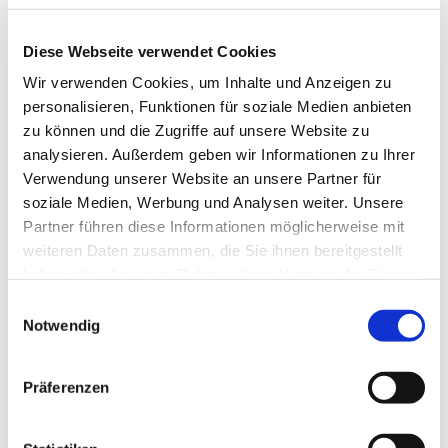
-neuen Kirchenliedern-
Diese Webseite verwendet Cookies
-Pop-oder Jazz-Arrangements-
Wir verwenden Cookies, um Inhalte und Anzeigen zu
personalisieren, Funktionen für soziale Medien anbieten
-Gospel-
zu können und die Zugriffe auf unsere Website zu
-sowie Weihnachtsliedern-
analysieren. Außerdem geben wir Informationen zu Ihrer
Verwendung unserer Website an unsere Partner für
soziale Medien, Werbung und Analysen weiter. Unsere
Partner führen diese Informationen möglicherweise mit
weiteren Daten zusammen, die Sie ihnen bereitgestellt
haben oder die sie im Rahmen Ihrer Nutzung der Dienste
gesammelt haben.
E
Notwendig
i
n
w
Präferenzen
i
l