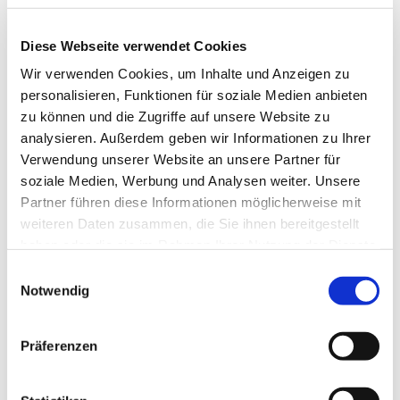
-neuen Kirchenliedern-
Diese Webseite verwendet Cookies
-Pop-oder Jazz-Arrangements-
Wir verwenden Cookies, um Inhalte und Anzeigen zu
personalisieren, Funktionen für soziale Medien anbieten
-Gospel-
zu können und die Zugriffe auf unsere Website zu
-sowie Weihnachtsliedern-
analysieren. Außerdem geben wir Informationen zu Ihrer
Verwendung unserer Website an unsere Partner für
soziale Medien, Werbung und Analysen weiter. Unsere
Partner führen diese Informationen möglicherweise mit
weiteren Daten zusammen, die Sie ihnen bereitgestellt
haben oder die sie im Rahmen Ihrer Nutzung der Dienste
gesammelt haben.
E
Notwendig
i
n
w
Präferenzen
i
l