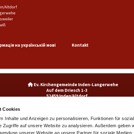
en/Altdorf
gerwehe
sweiler
wiß
рмація на українській мові
Kontakt
Ev. Kirchengemeinde Inden-La

Auf dem Driesch 1-3
52459 Inden/Altdorf
02465-3049992

inden@ekir.de

t Cookies
 Inhalte und Anzeigen zu personalisieren, Funktionen für sozia
Ev. Kirchengemeinde Weisweiler-Dürwiß

Burgweg 7
e Zugriffe auf unsere Website zu analysieren. Außerdem geben w
52249 Eschweiler
rwendung unserer Website an unsere Partner für soziale Medien