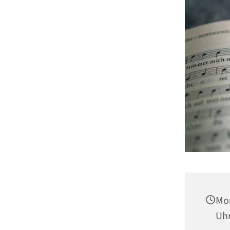
Mon
Uh