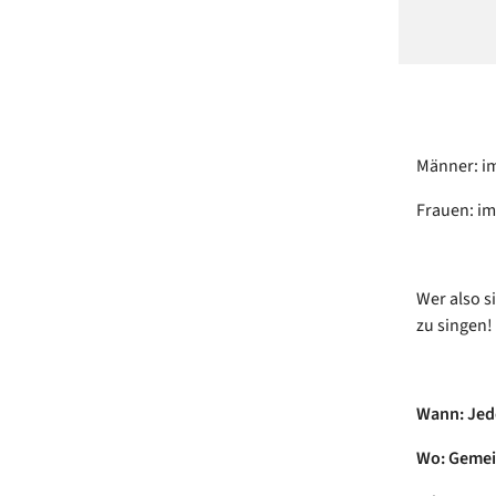
Männer: i
Frauen: i
Wer also s
zu singen!
Wann: Jed
Wo: Gemei