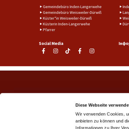
Gemeindebüro Inden-Langerwehe
Ind
Gemeindebüro Weisweiler-Dürwiß
Lan
Küster*in Weisweiler-Dürwiß
Wei
Küsterin Inden-Langerwehe
Dür
Pfarrer
Social Media
Інфо
Diese Webseite verwende
Wir verwenden Cookies, um
anbieten zu können und di
Informationen zu Ihrer Ve