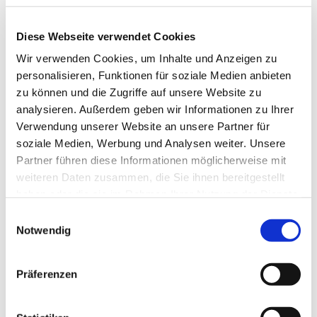
-neuen Kirchenliedern-
Diese Webseite verwendet Cookies
-Pop-oder Jazz-Arrangements-
Wir verwenden Cookies, um Inhalte und Anzeigen zu
personalisieren, Funktionen für soziale Medien anbieten
-Gospel-
zu können und die Zugriffe auf unsere Website zu
-sowie Weihnachtsliedern-
analysieren. Außerdem geben wir Informationen zu Ihrer
Verwendung unserer Website an unsere Partner für
soziale Medien, Werbung und Analysen weiter. Unsere
Partner führen diese Informationen möglicherweise mit
weiteren Daten zusammen, die Sie ihnen bereitgestellt
haben oder die sie im Rahmen Ihrer Nutzung der Dienste
gesammelt haben.
E
Notwendig
i
n
w
Präferenzen
i
l