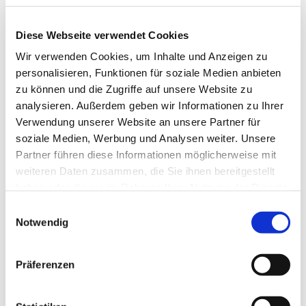
-neuen Kirchenliedern-
Diese Webseite verwendet Cookies
-Pop-oder Jazz-Arrangements-
Wir verwenden Cookies, um Inhalte und Anzeigen zu
personalisieren, Funktionen für soziale Medien anbieten
-Gospel-
zu können und die Zugriffe auf unsere Website zu
-sowie Weihnachtsliedern-
analysieren. Außerdem geben wir Informationen zu Ihrer
Verwendung unserer Website an unsere Partner für
soziale Medien, Werbung und Analysen weiter. Unsere
Partner führen diese Informationen möglicherweise mit
weiteren Daten zusammen, die Sie ihnen bereitgestellt
haben oder die sie im Rahmen Ihrer Nutzung der Dienste
gesammelt haben.
E
Notwendig
i
n
w
Präferenzen
i
l