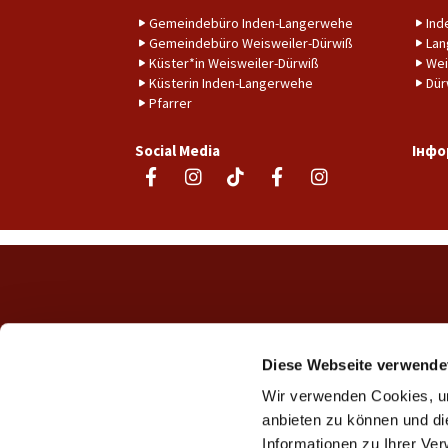
Gemeindebüro Inden-Langerwehe
Ind
Gemeindebüro Weisweiler-Dürwiß
Lan
Küster*in Weisweiler-Dürwiß
Wei
Küsterin Inden-Langerwehe
Dür
Pfarrer
Social Media
Інфо
Diese Webseite verwende
Wir verwenden Cookies, um
anbieten zu können und di
Informationen zu Ihrer Ve