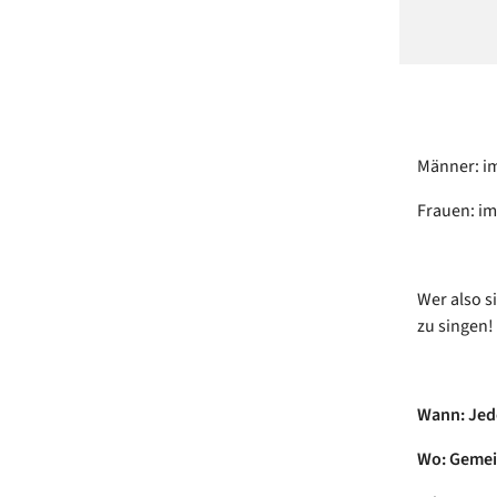
Männer: i
Frauen: i
Wer also s
zu singen!
Wann: Jed
Wo: Gemei