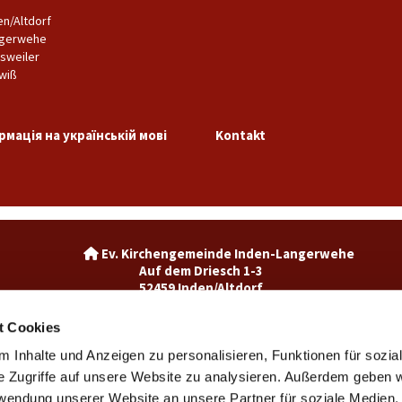
en/Altdorf
gerwehe
sweiler
wiß
рмація на українській мові
Kontakt
Ev. Kirchengemeinde Inden-La

Auf dem Driesch 1-3
52459 Inden/Altdorf
02465-3049992

inden@ekir.de

t Cookies
 Inhalte und Anzeigen zu personalisieren, Funktionen für sozia
Ev. Kirchengemeinde Weisweiler-Dürwiß

Burgweg 7
e Zugriffe auf unsere Website zu analysieren. Außerdem geben w
52249 Eschweiler
rwendung unserer Website an unsere Partner für soziale Medien