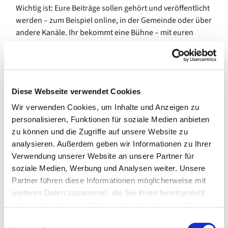
Wichtig ist: Eure Beiträge sollen gehört und veröffentlicht
werden – zum Beispiel online, in der Gemeinde oder über
andere Kanäle. Ihr bekommt eine Bühne – mit euren
Themen, eurer Sprache, euren Ideen.
Los geht’s am 18.09.2025 um 17:00 Uhr im Jugendraum
des evangelischen Gemeindezentrums Inden, Auf dem
Driesch 1-3.
Diese Webseite verwendet Cookies
Wir verwenden Cookies, um Inhalte und Anzeigen zu
Du bist ca. 12 Jahre oder älter? Du hast Lust
personalisieren, Funktionen für soziale Medien anbieten
mitzumachen – egal ob mit Ideen, Technikinteresse,
zu können und die Zugriffe auf unsere Website zu
Musik oder einfach aus Neugier? Dann komm vorbei!
analysieren. Außerdem geben wir Informationen zu Ihrer
Wir freuen uns auf viele Stimmen – und ein Projekt, das
Verwendung unserer Website an unsere Partner für
hörbar macht, was euch wichtig ist.
soziale Medien, Werbung und Analysen weiter. Unsere
Partner führen diese Informationen möglicherweise mit
Fragen oder Interesse? Melde dich bei:
weiteren Daten zusammen, die Sie ihnen bereitgestellt
haben oder die sie im Rahmen Ihrer Nutzung der Dienste
Maria, E-Mail: jugend.wild@ekir.de
gesammelt haben.
E