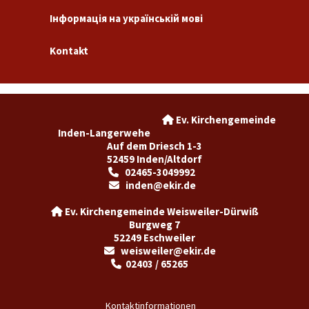
Інформація на українській мові
Kontakt
Ev. Kirchengemeinde

Inden-Langerwehe
Auf dem Driesch 1-3
52459 Inden/Altdorf
02465-3049992

inden@ekir.de

Ev. Kirchengemeinde Weisweiler-Dürwiß

Burgweg 7
52249 Eschweiler
weisweiler@ekir.de

02403 / 65265

Kontaktinformationen