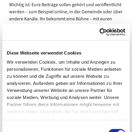
Wichtig ist: Eure Beiträge sollen gehört und veröffentlicht
werden – zum Beispiel online, in der Gemeinde oder über
andere Kanäle. Ihr bekommt eine Bühne – mit euren
Themen, eurer Sprache, euren Ideen.
Los geht’s am 18.09.2025 um 17:00 Uhr im Jugendraum
des evangelischen Gemeindezentrums Inden, Auf dem
Driesch 1-3.
Diese Webseite verwendet Cookies
Wir verwenden Cookies, um Inhalte und Anzeigen zu
Du bist ca. 12 Jahre oder älter? Du hast Lust
personalisieren, Funktionen für soziale Medien anbieten
mitzumachen – egal ob mit Ideen, Technikinteresse,
zu können und die Zugriffe auf unsere Website zu
Musik oder einfach aus Neugier? Dann komm vorbei!
analysieren. Außerdem geben wir Informationen zu Ihrer
Wir freuen uns auf viele Stimmen – und ein Projekt, das
Verwendung unserer Website an unsere Partner für
hörbar macht, was euch wichtig ist.
soziale Medien, Werbung und Analysen weiter. Unsere
Partner führen diese Informationen möglicherweise mit
Fragen oder Interesse? Melde dich bei:
weiteren Daten zusammen, die Sie ihnen bereitgestellt
haben oder die sie im Rahmen Ihrer Nutzung der Dienste
Maria, E-Mail: jugend.wild@ekir.de
gesammelt haben.
E