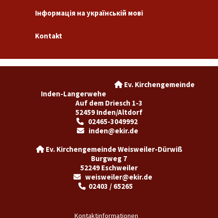
Інформація на українській мові
Kontakt
Ev. Kirchengemeinde

Inden-Langerwehe
Auf dem Driesch 1-3
52459 Inden/Altdorf
02465-3049992

inden@ekir.de

Ev. Kirchengemeinde Weisweiler-Dürwiß

Burgweg 7
52249 Eschweiler
weisweiler@ekir.de

02403 / 65265

Kontaktinformationen