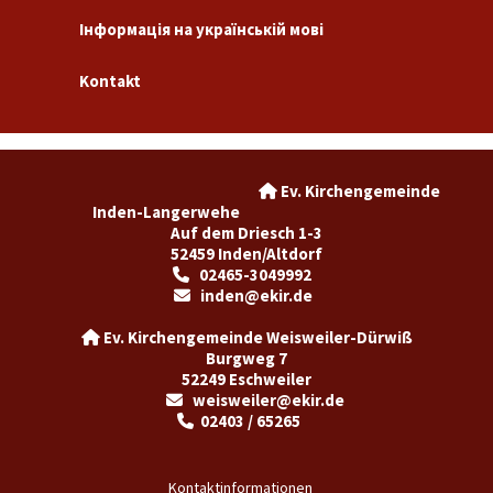
Інформація на українській мові
Kontakt
Ev. Kirchengemeinde

Inden-Langerwehe
Auf dem Driesch 1-3
52459 Inden/Altdorf
02465-3049992

inden@ekir.de

Ev. Kirchengemeinde Weisweiler-Dürwiß

Burgweg 7
52249 Eschweiler
weisweiler@ekir.de

02403 / 65265

Kontaktinformationen