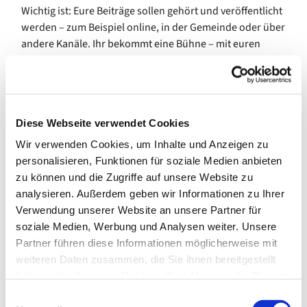
Wichtig ist: Eure Beiträge sollen gehört und veröffentlicht
werden – zum Beispiel online, in der Gemeinde oder über
andere Kanäle. Ihr bekommt eine Bühne – mit euren
Themen, eurer Sprache, euren Ideen.
Los geht’s am 18.09.2025 um 17:00 Uhr im Jugendraum
des evangelischen Gemeindezentrums Inden, Auf dem
Driesch 1-3.
Diese Webseite verwendet Cookies
Wir verwenden Cookies, um Inhalte und Anzeigen zu
Du bist ca. 12 Jahre oder älter? Du hast Lust
personalisieren, Funktionen für soziale Medien anbieten
mitzumachen – egal ob mit Ideen, Technikinteresse,
zu können und die Zugriffe auf unsere Website zu
Musik oder einfach aus Neugier? Dann komm vorbei!
analysieren. Außerdem geben wir Informationen zu Ihrer
Wir freuen uns auf viele Stimmen – und ein Projekt, das
Verwendung unserer Website an unsere Partner für
hörbar macht, was euch wichtig ist.
soziale Medien, Werbung und Analysen weiter. Unsere
Partner führen diese Informationen möglicherweise mit
Fragen oder Interesse? Melde dich bei:
weiteren Daten zusammen, die Sie ihnen bereitgestellt
haben oder die sie im Rahmen Ihrer Nutzung der Dienste
Maria, E-Mail: jugend.wild@ekir.de
gesammelt haben.
E