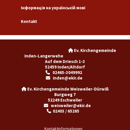
Інформація на українській мові
Kontakt
Ev. Kirchengemeinde

Inden-Langerwehe
Auf dem Driesch 1-3
52459 Inden/Altdorf
02465-3049992

inden@ekir.de

Ev. Kirchengemeinde Weisweiler-Dürwiß

Burgweg 7
52249 Eschweiler
weisweiler@ekir.de

02403 / 65265

Kontaktinformationen