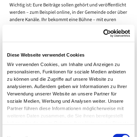
Wichtig ist: Eure Beiträge sollen gehört und veröffentlicht
werden – zum Beispiel online, in der Gemeinde oder über
andere Kanäle. Ihr bekommt eine Bühne – mit euren
Themen, eurer Sprache, euren Ideen.
Los geht’s am 18.09.2025 um 17:00 Uhr im Jugendraum
des evangelischen Gemeindezentrums Inden, Auf dem
Driesch 1-3.
Diese Webseite verwendet Cookies
Wir verwenden Cookies, um Inhalte und Anzeigen zu
Du bist ca. 12 Jahre oder älter? Du hast Lust
personalisieren, Funktionen für soziale Medien anbieten
mitzumachen – egal ob mit Ideen, Technikinteresse,
zu können und die Zugriffe auf unsere Website zu
Musik oder einfach aus Neugier? Dann komm vorbei!
analysieren. Außerdem geben wir Informationen zu Ihrer
Wir freuen uns auf viele Stimmen – und ein Projekt, das
Verwendung unserer Website an unsere Partner für
hörbar macht, was euch wichtig ist.
soziale Medien, Werbung und Analysen weiter. Unsere
Partner führen diese Informationen möglicherweise mit
Fragen oder Interesse? Melde dich bei:
weiteren Daten zusammen, die Sie ihnen bereitgestellt
haben oder die sie im Rahmen Ihrer Nutzung der Dienste
Maria, E-Mail: jugend.wild@ekir.de
gesammelt haben.
E