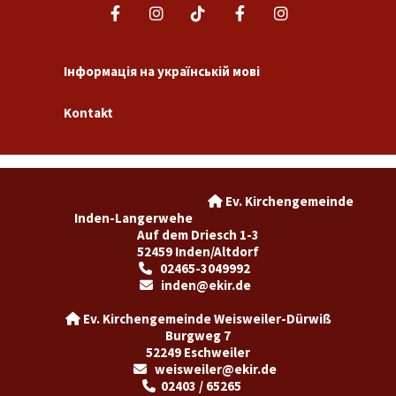
Інформація на українській мові
Kontakt
Ev. Kirchengemeinde

Inden-Langerwehe
Auf dem Driesch 1-3
52459 Inden/Altdorf
02465-3049992

inden@ekir.de

Ev. Kirchengemeinde Weisweiler-Dürwiß

Burgweg 7
52249 Eschweiler
weisweiler@ekir.de

02403 / 65265
