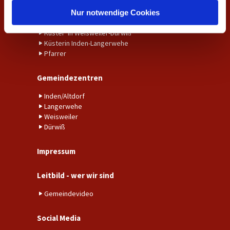
l
Gemeindebüro Inden-Langerwehe
Nur notwendige Cookies
Gemeindebüro Weisweiler-Dürwiß
Küster*in Weisweiler-Dürwiß
Küsterin Inden-Langerwehe
Pfarrer
Gemeindezentren
Inden/Altdorf
Langerwehe
Weisweiler
Dürwiß
Impressum
Leitbild - wer wir sind
Gemeindevideo
Social Media