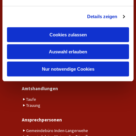
n
g
Veranstaltungen
Details zeigen
s
a
Unsere Gottesdienste
Gemeindekreise und Gruppen
u
Cookies zulassen
s
Aktuelles
w
Auswahl erlauben
a
Aktuelle Nachrichten aus der Gemeinde
h
Fundraising
l
Kalender
Nur notwendige Cookies
Unser Gemeindebrief
Amtshandlungen
Taufe
Trauung
Ansprechpersonen
Gemeindebüro Inden-Langerwehe