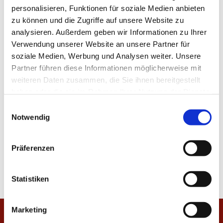
personalisieren, Funktionen für soziale Medien anbieten
zu können und die Zugriffe auf unsere Website zu
analysieren. Außerdem geben wir Informationen zu Ihrer
Verwendung unserer Website an unsere Partner für
soziale Medien, Werbung und Analysen weiter. Unsere
Partner führen diese Informationen möglicherweise mit
weiteren Daten zusammen, die Sie ihnen bereitgestellt
haben oder die sie im Rahmen Ihrer Nutzung der Dienste
gesammelt haben.
E
Notwendig
i
n
w
Präferenzen
i
l
l
Statistiken
i
g
Marketing
u
Startseite