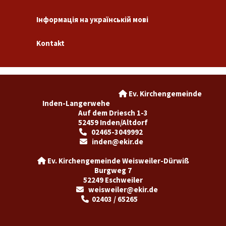
Інформація на українській мові
Kontakt
Ev. Kirchengemeinde

Inden-Langerwehe
Auf dem Driesch 1-3
52459 Inden/Altdorf
02465-3049992

inden@ekir.de

Ev. Kirchengemeinde Weisweiler-Dürwiß

Burgweg 7
52249 Eschweiler
weisweiler@ekir.de

02403 / 65265
