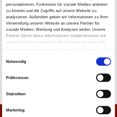
personalisieren, Funktionen für soziale Medien anbieten
zu können und die Zugriffe auf unsere Website zu
analysieren. Außerdem geben wir Informationen zu Ihrer
Verwendung unserer Website an unsere Partner für
soziale Medien, Werbung und Analysen weiter. Unsere
Partner führen diese Informationen möglicherweise mit
weiteren Daten zusammen, die Sie ihnen bereitgestellt
haben oder die sie im Rahmen Ihrer Nutzung der Dienste
gesammelt haben.
E
Notwendig
i
n
w
Präferenzen
i
l
l
Statistiken
i
g
Marketing
u
Startseite