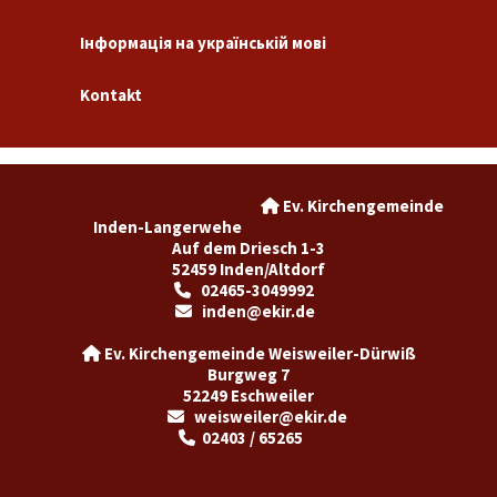
Інформація на українській мові
Kontakt
Ev. Kirchengemeinde

Inden-Langerwehe
Auf dem Driesch 1-3
52459 Inden/Altdorf
02465-3049992

inden@ekir.de

Ev. Kirchengemeinde Weisweiler-Dürwiß

Burgweg 7
52249 Eschweiler
weisweiler@ekir.de

02403 / 65265
