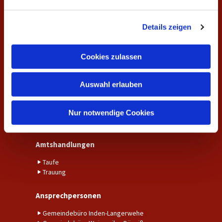
n
g
Veranstaltungen
Details zeigen
s
a
Unsere Gottesdienste
Gemeindekreise und Gruppen
u
Cookies zulassen
s
Aktuelles
w
Auswahl erlauben
a
Aktuelle Nachrichten aus der Gemeinde
h
Fundraising
l
Kalender
Nur notwendige Cookies
Unser Gemeindebrief
Amtshandlungen
Taufe
Trauung
Ansprechpersonen
Gemeindebüro Inden-Langerwehe