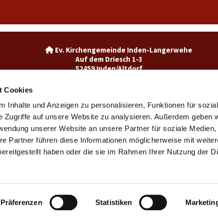
Ev. Kirchengemeinde Inden-La

Auf dem Driesch 1-3
52459 Inden/Altdorf
02465-3049992

inden@ekir.de

t Cookies
 Inhalte und Anzeigen zu personalisieren, Funktionen für sozia
Ev. Kirchengemeinde Weisweiler-Dürwiß

Burgweg 7
e Zugriffe auf unsere Website zu analysieren. Außerdem geben w
52249 Eschweiler
rwendung unserer Website an unsere Partner für soziale Medien
weisweiler@ekir.de

re Partner führen diese Informationen möglicherweise mit weite
02403 / 65265

ereitgestellt haben oder die sie im Rahmen Ihrer Nutzung der D
Kontaktinformationen
Impressum
Datenschutzerklärung
ChurchDesk-Login
Präferenzen
Statistiken
Marketin