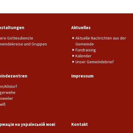
nstaltungen
Aktuelles
ere Gottesdienste
Aktuelle Nachrichten aus der
eindekreise und Gruppen
Gemeinde
Fundraising
Kalender
Unser Gemeindebrief
indezentren
Impressum
en/Altdorf
gerwehe
sweiler
wiß
рмація на українській мові
Kontakt