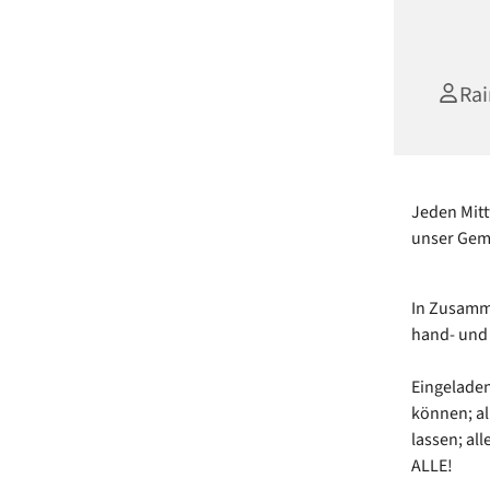
Rai
Jeden Mitt
unser Gem
In Zusamme
hand- und
Eingeladen
können; al
lassen; al
ALLE!