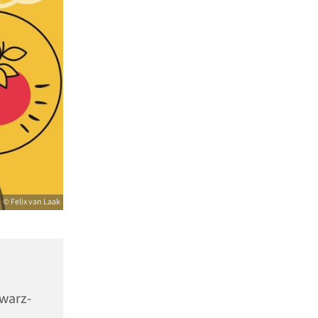
© Felix van Laak
warz-