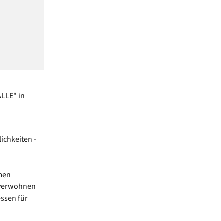
ALLE" in
ichkeiten -
mmen
h verwöhnen
essen für