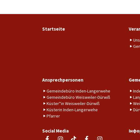
Startseite
Vera
Uns
Gem
Ansprechpersonen
Geme
Gemeindebüro Inden-Langerwehe
Ind
Gemeindebüro Weisweiler-Dürwiß
Lan
Küster*in Weisweiler-Dürwiß
Wei
Küsterin Inden-Langerwehe
Dür
Pfarrer
Social Media
Інфо