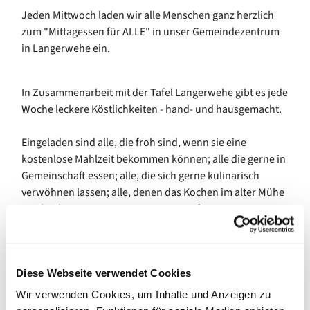
Jeden Mittwoch laden wir alle Menschen ganz herzlich
zum "Mittagessen für ALLE" in unser Gemeindezentrum
in Langerwehe ein.
In Zusammenarbeit mit der Tafel Langerwehe gibt es jede
Woche leckere Köstlichkeiten - hand- und hausgemacht.
Eingeladen sind alle, die froh sind, wenn sie eine
kostenlose Mahlzeit bekommen können; alle die gerne in
Gemeinschaft essen; alle, die sich gerne kulinarisch
verwöhnen lassen; alle, denen das Kochen im alter Mühe
macht - kurzum es ist ein Mittagessen für ALLE!
Herzliche Einladung, jeden Mittwoch (außer während der
Schulferien) zwischen 12:00 und 13:30 Uhr
Diese Webseite verwendet Cookies
Wir verwenden Cookies, um Inhalte und Anzeigen zu