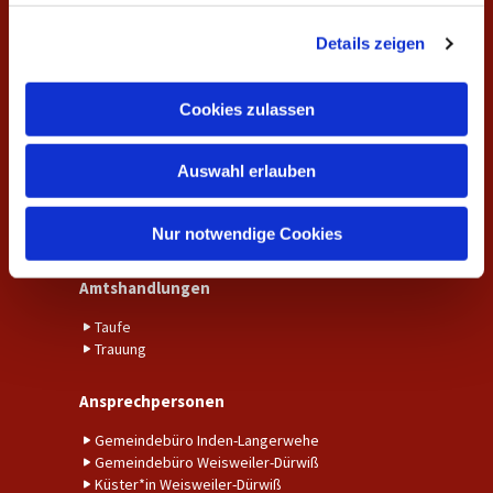
Veranstaltungen
g
Details zeigen
s
Unsere Gottesdienste
a
Gemeindekreise und Gruppen
u
Cookies zulassen
s
Aktuelles
w
Aktuelle Nachrichten aus der Gemeinde
Auswahl erlauben
a
Fundraising
h
Kalender
l
Nur notwendige Cookies
Unser Gemeindebrief
Amtshandlungen
Taufe
Trauung
Ansprechpersonen
Gemeindebüro Inden-Langerwehe
Gemeindebüro Weisweiler-Dürwiß
Küster*in Weisweiler-Dürwiß