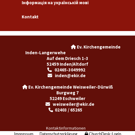
Інформація на українській мові
Kontakt
Ev. Kirchengemeinde

Inden-Langerwehe
Auf dem Driesch 1-3
52459 Inden/Altdorf
02465-3049992

inden@ekir.de

Ev. Kirchengemeinde Weisweiler-Dürwiß

Burgweg 7
52249 Eschweiler
weisweiler@ekir.de

02403 / 65265

Kontaktinformationen
Impressum
Datenschutzerklärung
ChurchDesk-Login