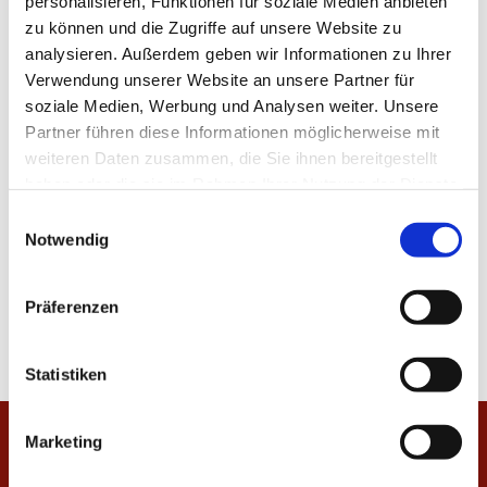
personalisieren, Funktionen für soziale Medien anbieten
zu können und die Zugriffe auf unsere Website zu
analysieren. Außerdem geben wir Informationen zu Ihrer
Verwendung unserer Website an unsere Partner für
soziale Medien, Werbung und Analysen weiter. Unsere
Partner führen diese Informationen möglicherweise mit
weiteren Daten zusammen, die Sie ihnen bereitgestellt
haben oder die sie im Rahmen Ihrer Nutzung der Dienste
gesammelt haben.
E
Notwendig
i
n
w
Präferenzen
i
l
l
Statistiken
i
g
Marketing
Startseite
u
n