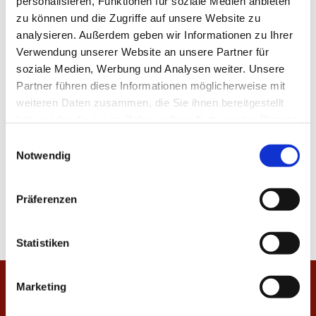
personalisieren, Funktionen für soziale Medien anbieten
zu können und die Zugriffe auf unsere Website zu
analysieren. Außerdem geben wir Informationen zu Ihrer
Verwendung unserer Website an unsere Partner für
soziale Medien, Werbung und Analysen weiter. Unsere
Partner führen diese Informationen möglicherweise mit
weiteren Daten zusammen, die Sie ihnen bereitgestellt
haben oder die sie im Rahmen Ihrer Nutzung der Dienste
gesammelt haben.
E
Notwendig
i
n
w
Präferenzen
i
l
l
Statistiken
i
g
Marketing
Startseite
u
n