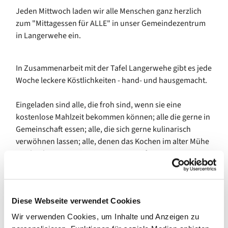
Jeden Mittwoch laden wir alle Menschen ganz herzlich
zum "Mittagessen für ALLE" in unser Gemeindezentrum
in Langerwehe ein.
In Zusammenarbeit mit der Tafel Langerwehe gibt es jede
Woche leckere Köstlichkeiten - hand- und hausgemacht.
Eingeladen sind alle, die froh sind, wenn sie eine
kostenlose Mahlzeit bekommen können; alle die gerne in
Gemeinschaft essen; alle, die sich gerne kulinarisch
verwöhnen lassen; alle, denen das Kochen im alter Mühe
macht - kurzum es ist ein Mittagessen für ALLE!
Herzliche Einladung, jeden Mittwoch (außer während der
Schulferien) zwischen 12:00 und 13:30 Uhr
Diese Webseite verwendet Cookies
Wir verwenden Cookies, um Inhalte und Anzeigen zu