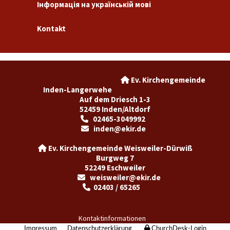
Інформація на українській мові
Kontakt
Ev. Kirchengemeinde

Inden-Langerwehe
Auf dem Driesch 1-3
52459 Inden/Altdorf
02465-3049992

inden@ekir.de

Ev. Kirchengemeinde Weisweiler-Dürwiß

Burgweg 7
52249 Eschweiler
weisweiler@ekir.de

02403 / 65265

Kontaktinformationen
Impressum
Datenschutzerklärung
ChurchDesk-Login