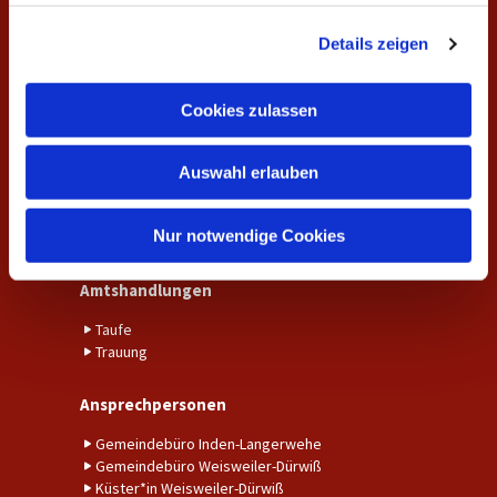
Veranstaltungen
g
Details zeigen
s
Unsere Gottesdienste
a
Gemeindekreise und Gruppen
u
Cookies zulassen
s
Aktuelles
w
Aktuelle Nachrichten aus der Gemeinde
Auswahl erlauben
a
Fundraising
h
Kalender
l
Nur notwendige Cookies
Unser Gemeindebrief
Amtshandlungen
Taufe
Trauung
Ansprechpersonen
Gemeindebüro Inden-Langerwehe
Gemeindebüro Weisweiler-Dürwiß
Küster*in Weisweiler-Dürwiß