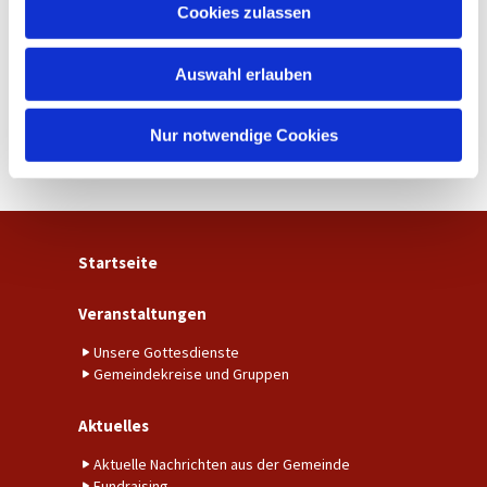
u
Cookies zulassen
s
w
Auswahl erlauben
a
h
l
Nur notwendige Cookies
Startseite
Veranstaltungen
Unsere Gottesdienste
Gemeindekreise und Gruppen
Aktuelles
Aktuelle Nachrichten aus der Gemeinde
Fundraising