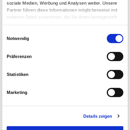
soziale Medien, Werbung und Analysen weiter. Unsere
Partner führen diese Informationen möglicherweise mit
weiteren Daten zusammen, die Sie ihnen bereitgestellt
haben oder die sie im Rahmen Ihrer Nutzung der Dienste
gesammelt haben.
E
Notwendig
i
n
w
Präferenzen
i
l
l
Statistiken
i
g
Marketing
u
n
g
Details zeigen
s
a