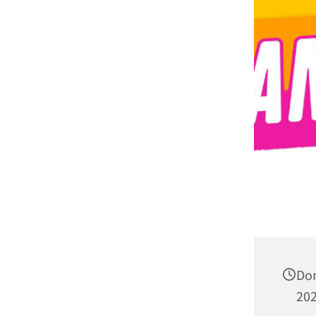
Don
202