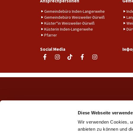
Ansprechpersonen
Geme
Gemeindebüro Inden-Langerwehe
Ind
Gemeindebüro Weisweiler-Dürwiß
Lan
Küster*in Weisweiler-Dürwiß
Wei
Küsterin Inden-Langerwehe
Dür
Pfarrer
Social Media
Інфо
Diese Webseite verwende
Wir verwenden Cookies, um
anbieten zu können und di