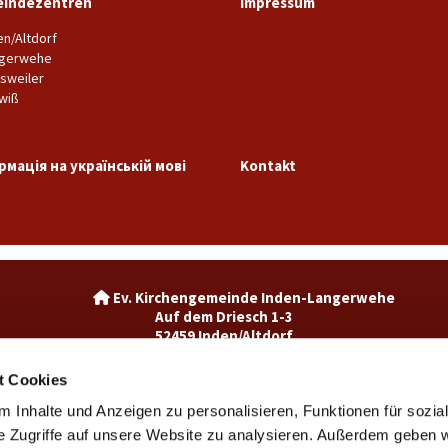
indezentren
Impressum
en/Altdorf
gerwehe
sweiler
wiß
рмація на українській мові
Kontakt
Ev. Kirchengemeinde Inden-La

Auf dem Driesch 1-3
52459 Inden/Altdorf
02465-3049992

inden@ekir.de

t Cookies
 Inhalte und Anzeigen zu personalisieren, Funktionen für sozia
Ev. Kirchengemeinde Weisweiler-Dürwiß

Burgweg 7
e Zugriffe auf unsere Website zu analysieren. Außerdem geben w