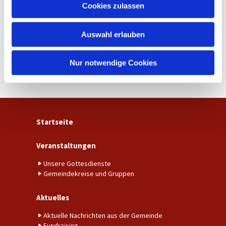
u
Cookies zulassen
s
w
Auswahl erlauben
a
h
l
Nur notwendige Cookies
Startseite
Veranstaltungen
Unsere Gottesdienste
Gemeindekreise und Gruppen
Aktuelles
Aktuelle Nachrichten aus der Gemeinde
Fundraising