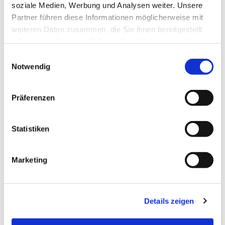
soziale Medien, Werbung und Analysen weiter. Unsere
Partner führen diese Informationen möglicherweise mit
weiteren Daten zusammen, die Sie ihnen bereitgestellt
haben oder die sie im Rahmen Ihrer Nutzung der Dienste
gesammelt haben.
E
Notwendig
i
n
w
Präferenzen
i
l
l
Statistiken
i
g
Marketing
u
n
g
Details zeigen
s
a