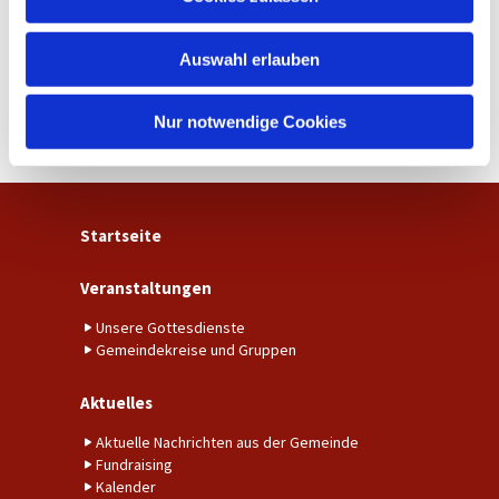
s
w
Auswahl erlauben
a
h
l
Nur notwendige Cookies
Startseite
Veranstaltungen
Unsere Gottesdienste
Gemeindekreise und Gruppen
Aktuelles
Aktuelle Nachrichten aus der Gemeinde
Fundraising
Kalender