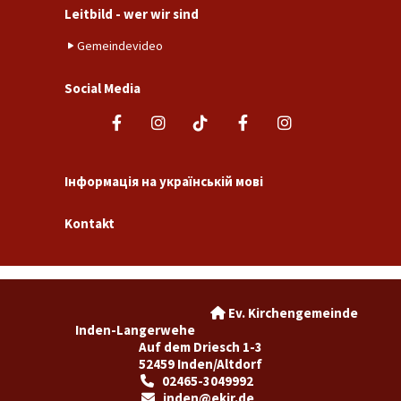
Leitbild - wer wir sind
Gemeindevideo
Social Media
Інформація на українській мові
Kontakt
Ev. Kirchengemeinde

Inden-Langerwehe
Auf dem Driesch 1-3
52459 Inden/Altdorf
02465-3049992

inden@ekir.de
