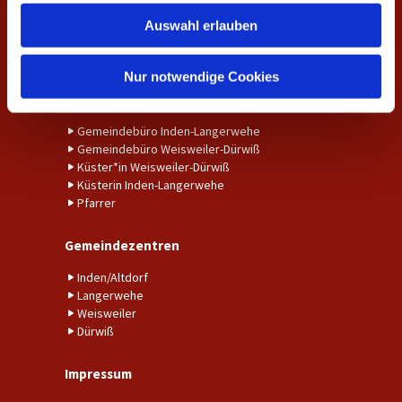
Amtshandlungen
w
Auswahl erlauben
a
Taufe
h
Trauung
l
Nur notwendige Cookies
Ansprechpersonen
Gemeindebüro Inden-Langerwehe
Gemeindebüro Weisweiler-Dürwiß
Küster*in Weisweiler-Dürwiß
Küsterin Inden-Langerwehe
Pfarrer
Gemeindezentren
Inden/Altdorf
Langerwehe
Weisweiler
Dürwiß
Impressum