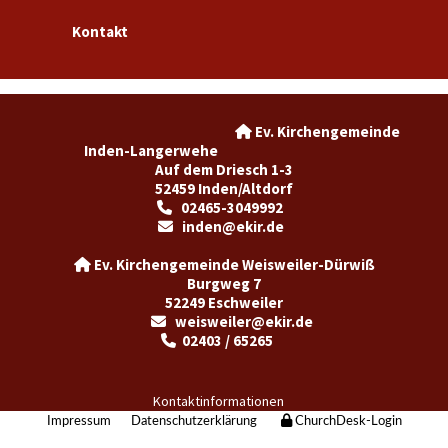
Kontakt
Ev. Kirchengemeinde

Inden-Langerwehe
Auf dem Driesch 1-3
52459 Inden/Altdorf
02465-3049992

inden@ekir.de

Ev. Kirchengemeinde Weisweiler-Dürwiß

Burgweg 7
52249 Eschweiler
weisweiler@ekir.de

02403 / 65265

Kontaktinformationen
Impressum
Datenschutzerklärung
ChurchDesk-Login