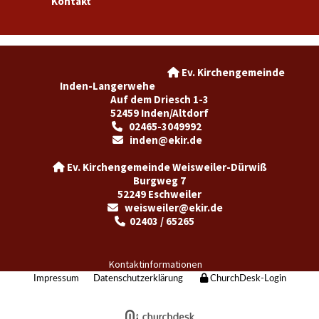
Kontakt
Ev. Kirchengemeinde

Inden-Langerwehe
Auf dem Driesch 1-3
52459 Inden/Altdorf
02465-3049992

inden@ekir.de

Ev. Kirchengemeinde Weisweiler-Dürwiß

Burgweg 7
52249 Eschweiler
weisweiler@ekir.de

02403 / 65265

Kontaktinformationen
Impressum
Datenschutzerklärung
ChurchDesk-Login