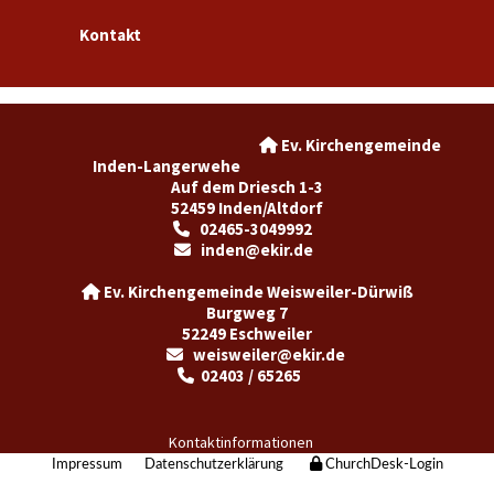
Kontakt
Ev. Kirchengemeinde

Inden-Langerwehe
Auf dem Driesch 1-3
52459 Inden/Altdorf
02465-3049992

inden@ekir.de

Ev. Kirchengemeinde Weisweiler-Dürwiß

Burgweg 7
52249 Eschweiler
weisweiler@ekir.de

02403 / 65265

Kontaktinformationen
Impressum
Datenschutzerklärung
ChurchDesk-Login