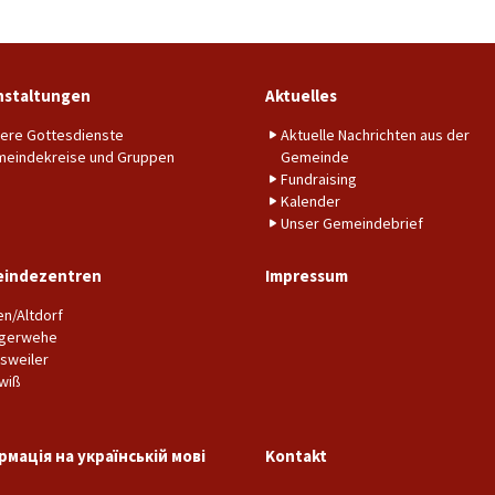
nstaltungen
Aktuelles
ere Gottesdienste
Aktuelle Nachrichten aus der
eindekreise und Gruppen
Gemeinde
Fundraising
Kalender
Unser Gemeindebrief
indezentren
Impressum
en/Altdorf
gerwehe
sweiler
wiß
рмація на українській мові
Kontakt