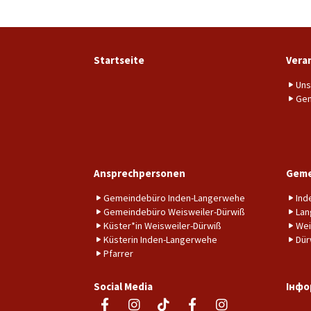
Startseite
Vera
Uns
Gem
Ansprechpersonen
Geme
Gemeindebüro Inden-Langerwehe
Ind
Gemeindebüro Weisweiler-Dürwiß
Lan
Küster*in Weisweiler-Dürwiß
Wei
Küsterin Inden-Langerwehe
Dür
Pfarrer
Social Media
Інфо