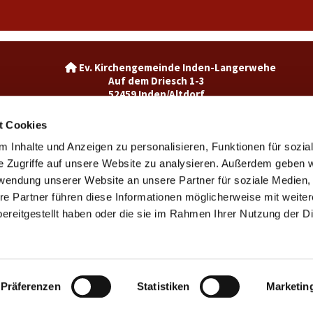
Ev. Kirchengemeinde Inden-La

Auf dem Driesch 1-3
52459 Inden/Altdorf
02465-3049992

inden@ekir.de

t Cookies
 Inhalte und Anzeigen zu personalisieren, Funktionen für sozia
Ev. Kirchengemeinde Weisweiler-Dürwiß

Burgweg 7
e Zugriffe auf unsere Website zu analysieren. Außerdem geben w
52249 Eschweiler
rwendung unserer Website an unsere Partner für soziale Medien
weisweiler@ekir.de

re Partner führen diese Informationen möglicherweise mit weite
02403 / 65265

ereitgestellt haben oder die sie im Rahmen Ihrer Nutzung der D
Kontaktinformationen
Impressum
Datenschutzerklärung
ChurchDesk-Login
Präferenzen
Statistiken
Marketin