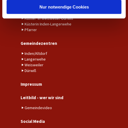
l
Gemeindebüro Inden-Langerwehe
Nur notwendige Cookies
Gemeindebüro Weisweiler-Dürwiß
Küster*in Weisweiler-Dürwiß
Küsterin Inden-Langerwehe
Pfarrer
Gemeindezentren
Inden/Altdorf
Langerwehe
Weisweiler
Dürwiß
Impressum
Leitbild - wer wir sind
Gemeindevideo
Social Media