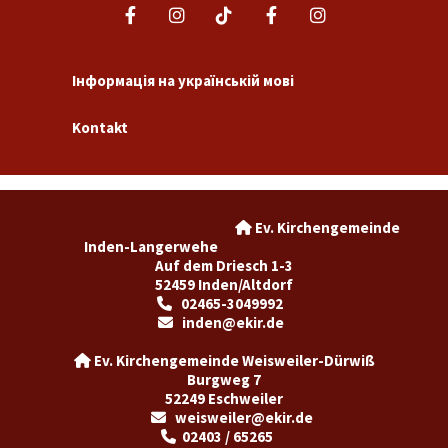
Інформація на українській мові
Kontakt
Ev. Kirchengemeinde

Inden-Langerwehe
Auf dem Driesch 1-3
52459 Inden/Altdorf
02465-3049992

inden@ekir.de

Ev. Kirchengemeinde Weisweiler-Dürwiß

Burgweg 7
52249 Eschweiler
weisweiler@ekir.de

02403 / 65265
