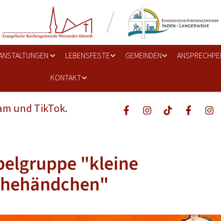
ANSTALTUNGEN
LEBENSFESTE
GEMEINDEN
ANSPRECHPE
KONTAKT
ram und TikTok.
elgruppe "kleine
chehändchen"