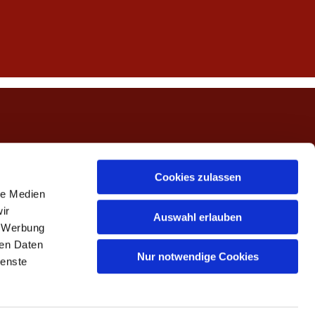
ngerwehe
Cookies zulassen
le Medien
ir
Auswahl erlauben
, Werbung
ren Daten
Nur notwendige Cookies
ienste