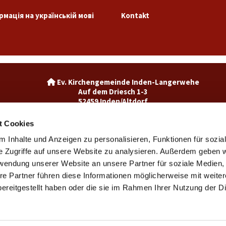
рмація на українській мові
Kontakt
Ev. Kirchengemeinde Inden-La

Auf dem Driesch 1-3
52459 Inden/Altdorf
02465-3049992

inden@ekir.de

t Cookies
 Inhalte und Anzeigen zu personalisieren, Funktionen für sozia
Ev. Kirchengemeinde Weisweiler-Dürwiß

Burgweg 7
e Zugriffe auf unsere Website zu analysieren. Außerdem geben w
52249 Eschweiler
rwendung unserer Website an unsere Partner für soziale Medien
weisweiler@ekir.de

re Partner führen diese Informationen möglicherweise mit weite
02403 / 65265

ereitgestellt haben oder die sie im Rahmen Ihrer Nutzung der D
Kontaktinformationen
Impressum
Datenschutzerklärung
ChurchDesk-Login