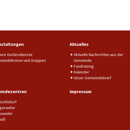
nstaltungen
Aktuelles
ere Gottesdienste
Aktuelle Nachrichten aus der
eindekreise und Gruppen
Gemeinde
Fundraising
Kalender
Unser Gemeindebrief
indezentren
Impressum
en/Altdorf
gerwehe
sweiler
wiß