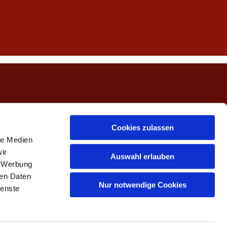
ngerwehe
Cookies zulassen
le Medien
ir
Auswahl erlauben
, Werbung
ren Daten
Nur notwendige Cookies
ienste