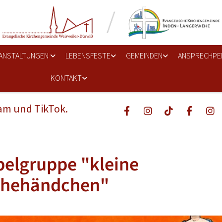
ANSTALTUNGEN
LEBENSFESTE
GEMEINDEN
ANSPRECHPE
KONTAKT
ram und TikTok.
elgruppe "kleine
chehändchen"