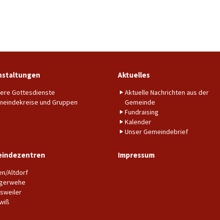
nstaltungen
Aktuelles
ere Gottesdienste
Aktuelle Nachrichten aus der
eindekreise und Gruppen
Gemeinde
Fundraising
Kalender
Unser Gemeindebrief
indezentren
Impressum
en/Altdorf
gerwehe
sweiler
wiß