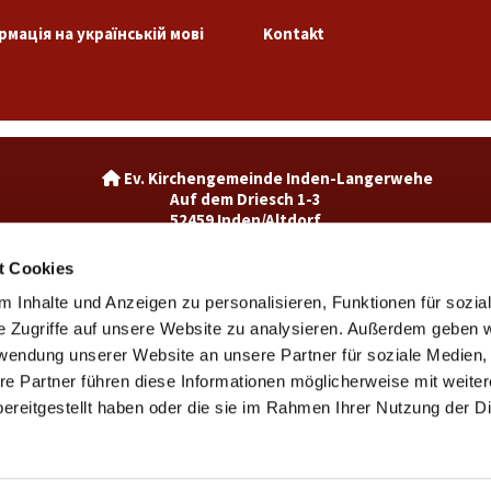
рмація на українській мові
Kontakt
Ev. Kirchengemeinde Inden-La

Auf dem Driesch 1-3
52459 Inden/Altdorf
02465-3049992

inden@ekir.de

t Cookies
 Inhalte und Anzeigen zu personalisieren, Funktionen für sozia
Ev. Kirchengemeinde Weisweiler-Dürwiß

Burgweg 7
e Zugriffe auf unsere Website zu analysieren. Außerdem geben w
52249 Eschweiler
rwendung unserer Website an unsere Partner für soziale Medien
weisweiler@ekir.de

re Partner führen diese Informationen möglicherweise mit weite
02403 / 65265

ereitgestellt haben oder die sie im Rahmen Ihrer Nutzung der D
Kontaktinformationen
Impressum
Datenschutzerklärung
ChurchDesk-Login