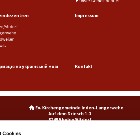
Unser Gemeindebrief
indezentren
Impressum
en/Altdorf
gerwehe
sweiler
wiß
рмація на українській мові
Kontakt
Ev. Kirchengemeinde Inden-La

Auf dem Driesch 1-3
52459 Inden/Altdorf
02465-3049992

inden@ekir.de

t Cookies