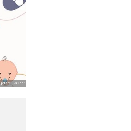
Sjöfn Müller Thór