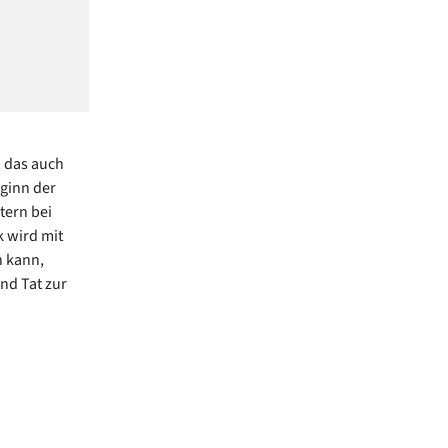
n das auch
eginn der
tern bei
k wird mit
 kann,
nd Tat zur