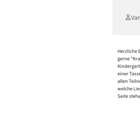
Van
Herzliche 
gerne "Kra
Kindergart
einer Tass
allen Tei
welche Lie
Seite steh