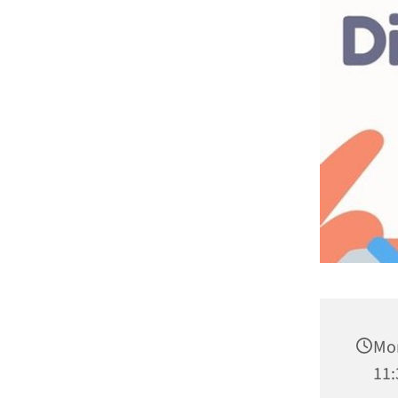
Mon
11: