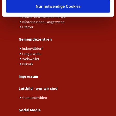
l
Gemeindebüro Inden-Langerwehe
Nur notwendige Cookies
Gemeindebüro Weisweiler-Dürwiß
Küster*in Weisweiler-Dürwiß
Küsterin Inden-Langerwehe
Pfarrer
Gemeindezentren
Inden/Altdorf
Langerwehe
Weisweiler
Dürwiß
Impressum
Leitbild - wer wir sind
Gemeindevideo
Social Media