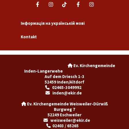
Інформація на українській мові
Kontakt
Ev. Kirchengemeinde

Inden-Langerwehe
Auf dem Driesch 1-3
52459 Inden/Altdorf
02465-3049992

inden@ekir.de

Ev. Kirchengemeinde Weisweiler-Dürwiß

Burgweg 7
52249 Eschweiler
weisweiler@ekir.de

02403 / 65265
