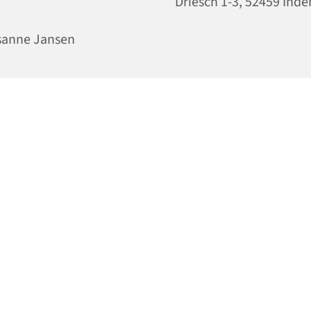
Driesch 1-3, 52459 Inde
sanne Jansen