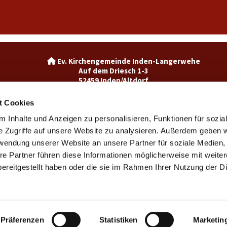
Ev. Kirchengemeinde Inden-La

Auf dem Driesch 1-3
52459 Inden/Altdorf
02465-3049992

inden@ekir.de

t Cookies
 Inhalte und Anzeigen zu personalisieren, Funktionen für sozia
Ev. Kirchengemeinde Weisweiler-Dürwiß

Burgweg 7
e Zugriffe auf unsere Website zu analysieren. Außerdem geben w
52249 Eschweiler
rwendung unserer Website an unsere Partner für soziale Medien
weisweiler@ekir.de

re Partner führen diese Informationen möglicherweise mit weite
02403 / 65265

ereitgestellt haben oder die sie im Rahmen Ihrer Nutzung der D
Kontaktinformationen
Impressum
Datenschutzerklärung
ChurchDesk-Login
Präferenzen
Statistiken
Marketin