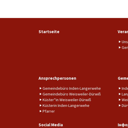
Startseite
Vera
Uns
Gem
Ansprechpersonen
Geme
Gemeindebüro Inden-Langerwehe
Ind
Gemeindebüro Weisweiler-Dürwiß
Lan
Küster*in Weisweiler-Dürwiß
Wei
Küsterin Inden-Langerwehe
Dür
Pfarrer
Social Media
Інфо