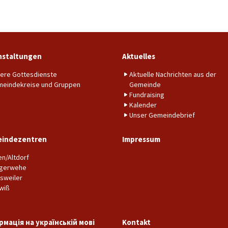
nstaltungen
Aktuelles
ere Gottesdienste
Aktuelle Nachrichten aus der
eindekreise und Gruppen
Gemeinde
Fundraising
Kalender
Unser Gemeindebrief
indezentren
Impressum
en/Altdorf
gerwehe
sweiler
wiß
рмація на українській мові
Kontakt