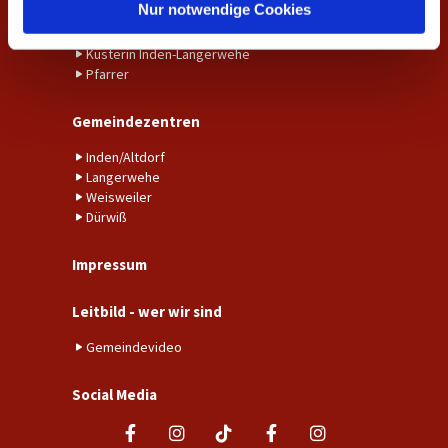
l
Nur notwendige Cookies
Gemeindebüro Weisweiler-Dürwiß
Küster*in Weisweiler-Dürwiß
Küsterin Inden-Langerwehe
Pfarrer
Gemeindezentren
Inden/Altdorf
Langerwehe
Weisweiler
Dürwiß
Impressum
Leitbild - wer wir sind
Gemeindevideo
Social Media