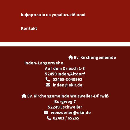
Інформація на українській мові
Kontakt
Ev. Kirchengemeinde

Inden-Langerwehe
Auf dem Driesch 1-3
52459 Inden/Altdorf
02465-3049992

inden@ekir.de

Ev. Kirchengemeinde Weisweiler-Dürwiß

Burgweg 7
52249 Eschweiler
weisweiler@ekir.de

02403 / 65265
