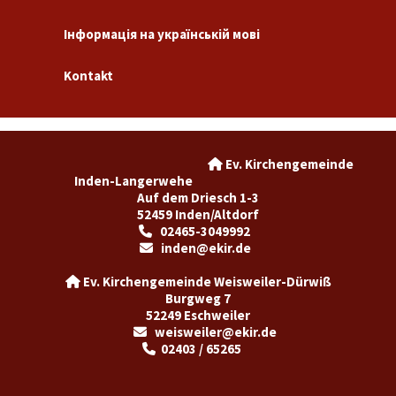
Інформація на українській мові
Kontakt
Ev. Kirchengemeinde

Inden-Langerwehe
Auf dem Driesch 1-3
52459 Inden/Altdorf
02465-3049992

inden@ekir.de

Ev. Kirchengemeinde Weisweiler-Dürwiß

Burgweg 7
52249 Eschweiler
weisweiler@ekir.de

02403 / 65265
