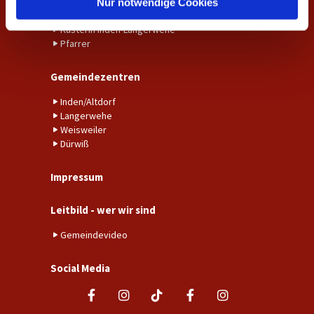
Gemeindebüro Weisweiler-Dürwiß
Nur notwendige Cookies
Küster*in Weisweiler-Dürwiß
Küsterin Inden-Langerwehe
Pfarrer
Gemeindezentren
Inden/Altdorf
Langerwehe
Weisweiler
Dürwiß
Impressum
Leitbild - wer wir sind
Gemeindevideo
Social Media