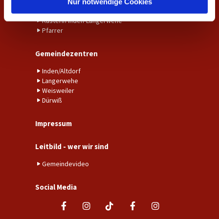
Gemeindebüro Weisweiler-Dürwiß
Nur notwendige Cookies
Küster*in Weisweiler-Dürwiß
Küsterin Inden-Langerwehe
Pfarrer
Gemeindezentren
Inden/Altdorf
Langerwehe
Weisweiler
Dürwiß
Impressum
Leitbild - wer wir sind
Gemeindevideo
Social Media