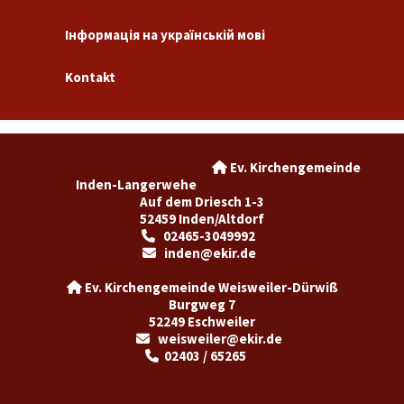
Інформація на українській мові
Kontakt
Ev. Kirchengemeinde

Inden-Langerwehe
Auf dem Driesch 1-3
52459 Inden/Altdorf
02465-3049992

inden@ekir.de

Ev. Kirchengemeinde Weisweiler-Dürwiß

Burgweg 7
52249 Eschweiler
weisweiler@ekir.de

02403 / 65265
